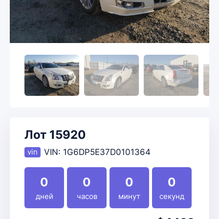
Лот 15920
VIN:
1G6DP5E37D0101364
0
0
0
0
дней
часов
минут
секунд