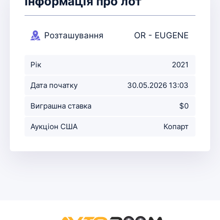
Інформація про лот
Розташування
OR - EUGENE
аукціону
Рік
2021
Дата початку
30.05.2026 13:03
аукціону
Виграшна ставка
$0
Аукціон США
Копарт