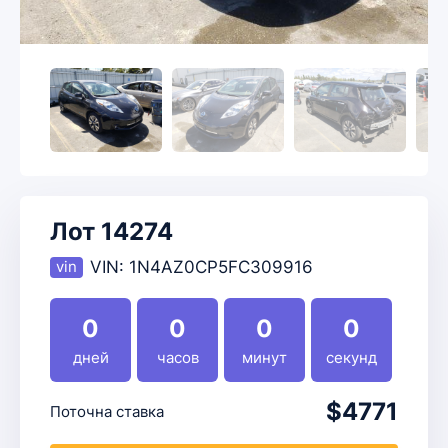
Лот 14274
VIN:
1N4AZ0CP5FC309916
0
0
0
0
дней
часов
минут
секунд
$4771
Поточна ставка