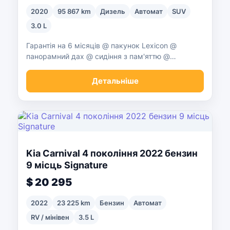
2020
95 867 km
Дизель
Автомат
SUV
3.0 L
Гарантія на 6 місяців @ пакунок Lexicon @
панорамний дах @ сидіння з пам'яттю @
некурящий @ найвища ціна за обмін ^^
Детальніше
Kia Carnival 4 покоління 2022 бензин
9 місць Signature
$ 20 295
2022
23 225 km
Бензин
Автомат
RV / мінівен
3.5 L