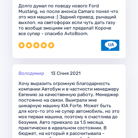
Долго думал по поводу нового Ford
Mustang, но после анонса Camaro понял что
это моя машина :) Задний привод, рычащий
выхлоп, на светофорах если чуть дать газу
то вообще эмоциям нет предела!! Короче
все супер - спасибо AvtoBoom.
Володимир
13 Січня 2021
Хочу выразить огромную благодарность
компании Автобум и в частности менеджеру
Евгению за качественную работу. Менеджер
постоянно на связи. Выиграли мне
шикарную машину KIA Forte. Может быть
для кого-то это не супер автомобиль, но это
моя первая машина, поэтому я счастлива до
безумия. Авто приехало за 1.5 месяца,
практически в идеальном состоянии. В
бюджет, на который я рассчитывала -