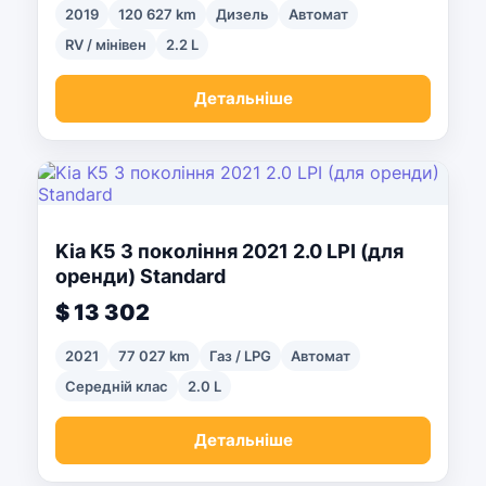
2019
120 627 km
Дизель
Автомат
RV / мінівен
2.2 L
Детальніше
Kia K5 3 покоління 2021 2.0 LPI (для
оренди) Standard
$ 13 302
2021
77 027 km
Газ / LPG
Автомат
Середній клас
2.0 L
Детальніше