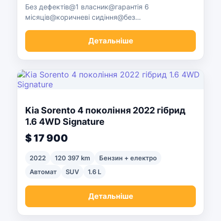
Без дефектів@1 власник@гарантія 6
місяців@коричневі сидіння@без
фарбування@бокові сходи@пам'ять
Детальніше
Kia Sorento 4 покоління 2022 гібрид
1.6 4WD Signature
$ 17 900
2022
120 397 km
Бензин + електро
Автомат
SUV
1.6 L
Детальніше