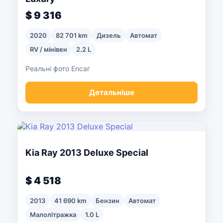
$ 9 316
2020
82 701 km
Дизель
Автомат
RV / мінівен
2.2 L
Реальні фото Encar
Детальніше
Kia Ray 2013 Deluxe Special
$ 4 518
2013
41 690 km
Бензин
Автомат
Малолітражка
1.0 L