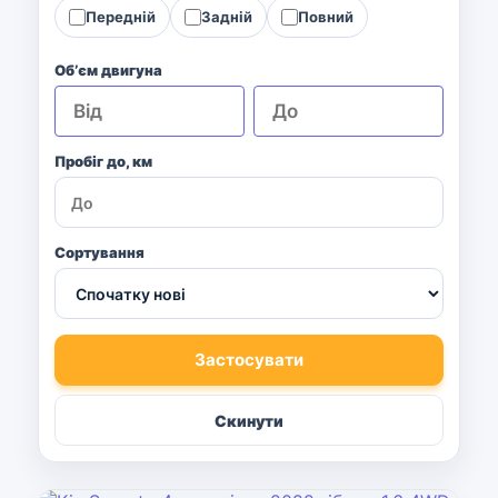
Передній
Задній
Повний
Обʼєм двигуна
Пробіг до, км
Сортування
Застосувати
Скинути