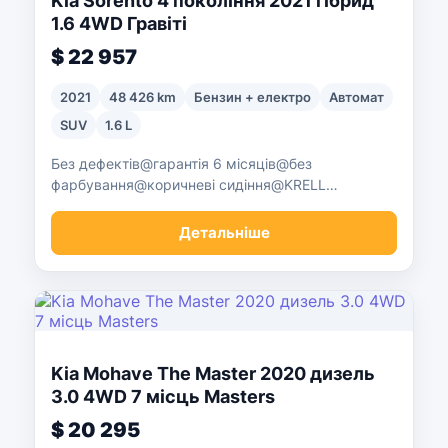
Kia Sorento 4 покоління 2021 гібрид
1.6 4WD Гравіті
$ 22 957
2021
48 426 km
Бензин + електро
Автомат
SUV
1.6 L
Без дефектів@гарантія 6 місяців@без
фарбування@коричневі сидіння@KRELL
звук@розумне з'єднання@
Детальніше
Kia Mohave The Master 2020 дизель
3.0 4WD 7 місць Masters
$ 20 295