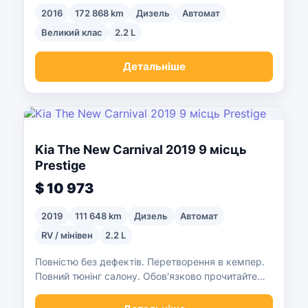
2016
172 868 km
Дизель
Автомат
Великий клас
2.2 L
Детальніше
Kia The New Carnival 2019 9 місць
Prestige
$ 10 973
2019
111 648 km
Дизель
Автомат
RV / мінівен
2.2 L
Повністю без дефектів. Перетворення в кемпер.
Повний тюнінг салону. Обов'язково прочитайте
пояснення. Без підтікання X. Багато додаткових
опцій.