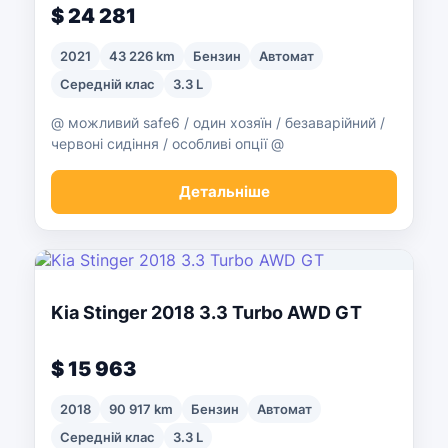
$ 24 281
2021
43 226 km
Бензин
Автомат
Середній клас
3.3 L
@ можливий safe6 / один хозяїн / безаварійний /
червоні сидіння / особливі опції @
Детальніше
Kia Stinger 2018 3.3 Turbo AWD GT
$ 15 963
2018
90 917 km
Бензин
Автомат
Середній клас
3.3 L