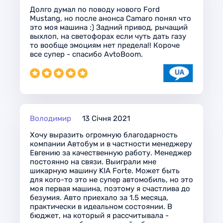
Долго думал по поводу нового Ford
Mustang, но после анонса Camaro понял что
это моя машина :) Задний привод, рычащий
выхлоп, на светофорах если чуть дать газу
то вообще эмоциям нет предела!! Короче
все супер - спасибо AvtoBoom.
Володимир
13 Січня 2021
Хочу выразить огромную благодарность
компании Автобум и в частности менеджеру
Евгению за качественную работу. Менеджер
постоянно на связи. Выиграли мне
шикарную машину KIA Forte. Может быть
для кого-то это не супер автомобиль, но это
моя первая машина, поэтому я счастлива до
безумия. Авто приехало за 1.5 месяца,
практически в идеальном состоянии. В
бюджет, на который я рассчитывала -