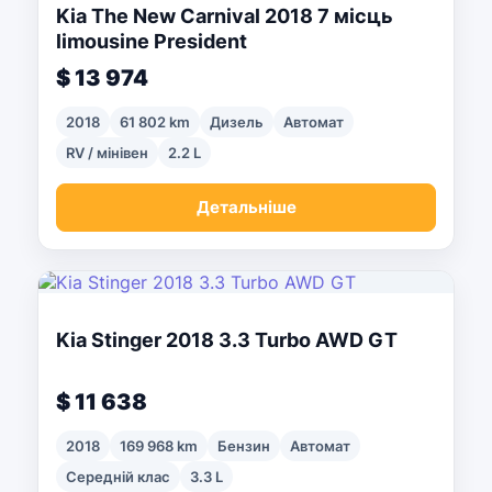
Kia The New Carnival 2018 7 місць
limousine President
$ 13 974
2018
61 802 km
Дизель
Автомат
RV / мінівен
2.2 L
Детальніше
Kia Stinger 2018 3.3 Turbo AWD GT
$ 11 638
2018
169 968 km
Бензин
Автомат
Середній клас
3.3 L