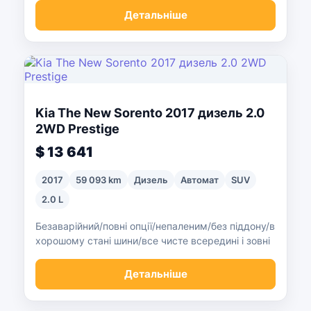
Детальніше
Kia The New Sorento 2017 дизель 2.0
2WD Prestige
$ 13 641
2017
59 093 km
Дизель
Автомат
SUV
2.0 L
Безаварійний/повні опції/непаленим/без піддону/в
хорошому стані шини/все чисте всередині і зовні
Детальніше