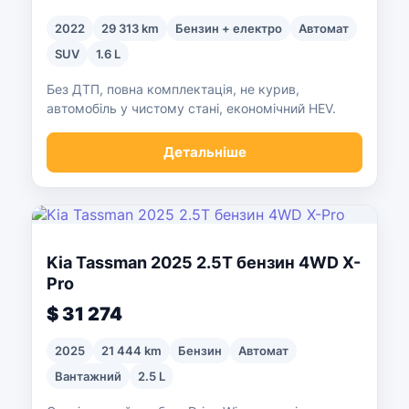
2022
29 313 km
Бензин + електро
Автомат
SUV
1.6 L
Без ДТП, повна комплектація, не курив,
автомобіль у чистому стані, економічний HEV.
Детальніше
Kia Tassman 2025 2.5T бензин 4WD X-
Pro
$ 31 274
2025
21 444 km
Бензин
Автомат
Вантажний
2.5 L