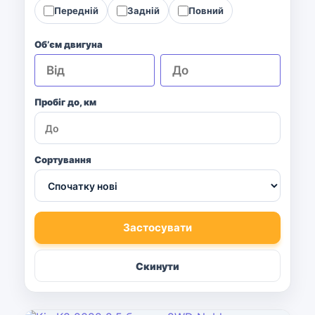
Передній
Задній
Повний
Обʼєм двигуна
Пробіг до, км
Сортування
Застосувати
Скинути