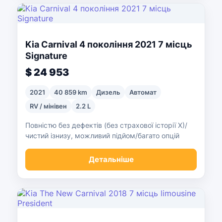
Kia Carnival 4 покоління 2021 7 місць
Signature
$ 24 953
2021
40 859 km
Дизель
Автомат
RV / мінівен
2.2 L
Повністю без дефектів (без страхової історії X)/
чистий ізнизу, можливий підйом/багато опцій
Детальніше