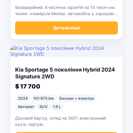
Безаварійний. 6-місячна гарантія на 10 тисяч км.
тюнінг. конверсія Meister. автомобіль у хорошому
стані
Детальніше
Kia Sportage 5 покоління Hybrid 2024
Signature 2WD
$ 17 700
2024
101 975 km
Бензин + електро
Автомат
SUV
1.6 L
Даховий бар'єр, огляд на 360°, електронний
круїз, підігрів.