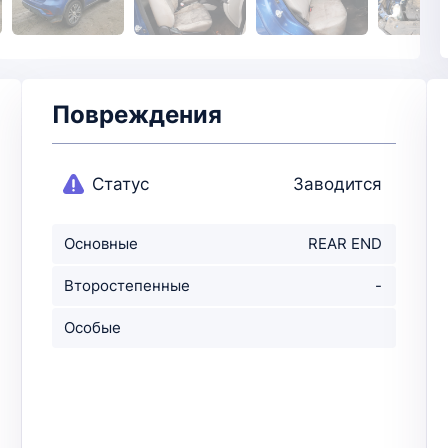
Повреждения
Статус
Заводится
Основные
REAR END
повреждения
Второстепенные
-
повр-ния
Особые
примечания