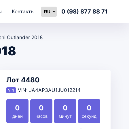
0 (98) 877 88 71
ы
Контакты
shi Outlander 2018
018
Лот 4480
VIN:
JA4AP3AU1JU012214
0
0
0
0
дней
часов
минут
секунд