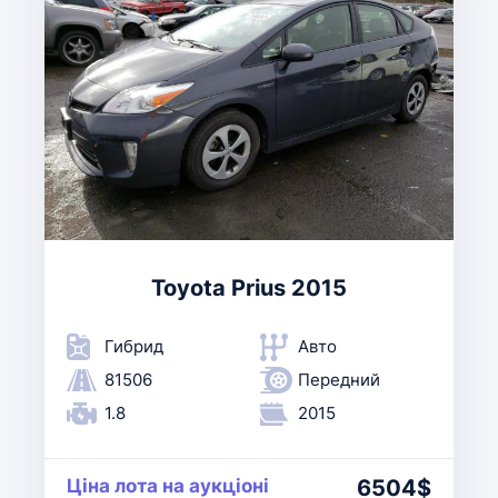
Toyota Prius 2015
Гибрид
Авто
81506
Передний
1.8
2015
Ціна лота на аукціоні
6504$