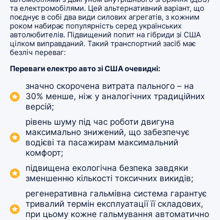
та електромобілями. Цей альтернативний варіант, що
поєднує в собі два види силових агрегатів, з кожним
роком набирає популярність серед українських
автолюбителів. Підвищений попит на гібриди зі США
цілком виправданий. Такий транспортний засіб має
безліч переваг:
Переваги електро авто зі США очевидні:
значно скорочена витрата пального – на
30% менше, ніж у аналогічних традиційних
версій;
рівень шуму під час роботи двигуна
максимально знижений, що забезпечує
водієві та пасажирам максимальний
комфорт;
підвищена екологічна безпека завдяки
зменшенню кількості токсичних викидів;
регенеративна гальмівна система гарантує
тривалий термін експлуатації її складових,
при цьому кожне гальмування автоматично