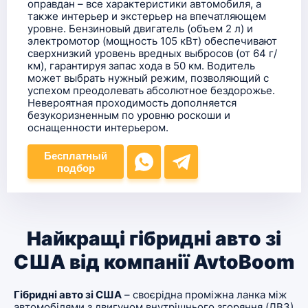
оправдан – все характеристики автомобиля, а
также интерьер и экстерьер на впечатляющем
уровне. Бензиновый двигатель (объем 2 л) и
электромотор (мощность 105 кВт) обеспечивают
сверхнизкий уровень вредных выбросов (от 64 г/
км), гарантируя запас хода в 50 км. Водитель
может выбрать нужный режим, позволяющий с
успехом преодолевать абсолютное бездорожье.
Невероятная проходимость дополняется
безукоризненным по уровню роскоши и
оснащенности интерьером.
Бесплатный
подбор
Найкращі гібридні авто зі
США від компанії AvtoBoom
Гібридні авто зі США
– своєрідна проміжна ланка між
автомобілями з двигуном внутрішнього згоряння (ДВЗ)