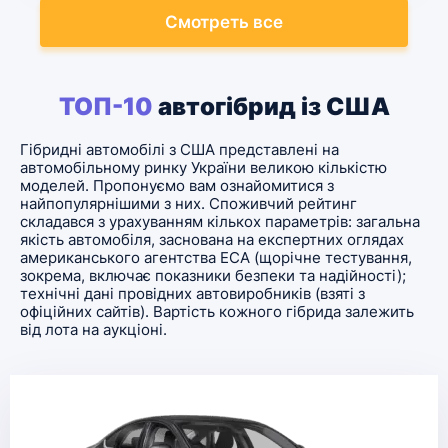
Смотреть все
ТОП-10
автогібрид із США
Гібридні автомобілі з США представлені на
автомобільному ринку України великою кількістю
моделей. Пропонуємо вам ознайомитися з
найпопулярнішими з них. Споживчий рейтинг
складався з урахуванням кількох параметрів: загальна
якість автомобіля, заснована на експертних оглядах
американського агентства ЕСА (щорічне тестування,
зокрема, включає показники безпеки та надійності);
технічні дані провідних автовиробників (взяті з
офіційних сайтів). Вартість кожного гібрида залежить
від лота на аукціоні.