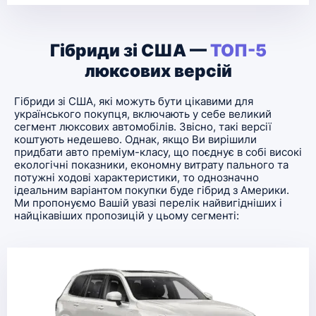
Гібриди зі США —
ТОП-5
люксових версій
Гібриди зі США, які можуть бути цікавими для
українського покупця, включають у себе великий
сегмент люксових автомобілів. Звісно, такі версії
коштують недешево. Однак, якщо Ви вирішили
придбати авто преміум-класу, що поєднує в собі високі
екологічні показники, економну витрату пального та
потужні ходові характеристики, то однозначно
ідеальним варіантом покупки буде гібрид з Америки.
Ми пропонуємо Вашій увазі перелік найвигідніших і
найцікавіших пропозицій у цьому сегменті: