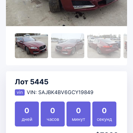
Лот 5445
VIN:
SAJBK4BV6GCY19849
0
0
0
0
дней
часов
минут
секунд