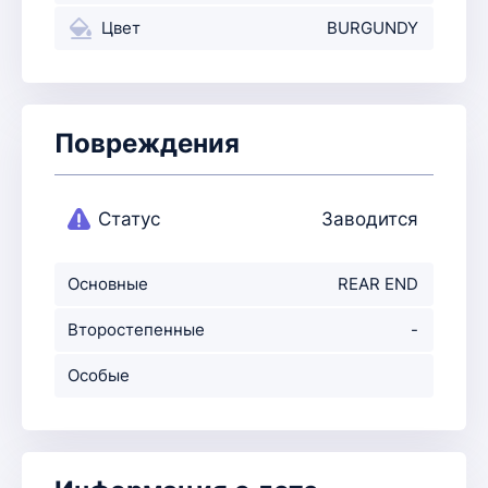
Цвет
BURGUNDY
Повреждения
Статус
Заводится
Основные
REAR END
повреждения
Второстепенные
-
повр-ния
Особые
примечания