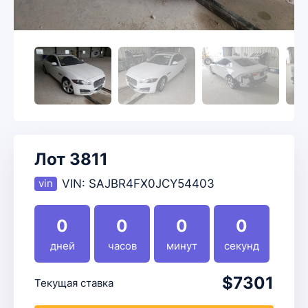
Лот 3811
VIN:
SAJBR4FX0JCY54403
0
0
0
0
дней
часов
минут
секунд
$7301
Текущая ставка