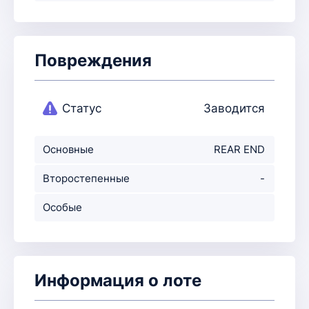
Повреждения
Статус
Заводится
Основные
REAR END
повреждения
Второстепенные
-
повр-ния
Особые
примечания
Информация о лоте