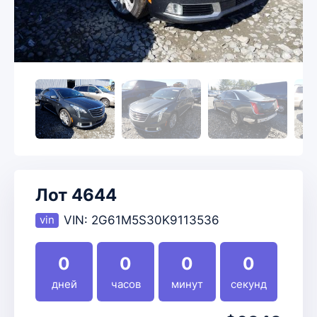
Лот 4644
VIN:
2G61M5S30K9113536
0
0
0
0
дней
часов
минут
секунд