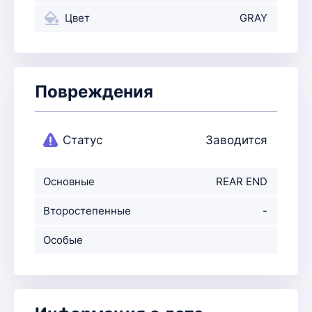
Цвет
GRAY
Повреждения
Статус
Заводится
Основные
REAR END
повреждения
Второстепенные
-
повр-ния
Особые
примечания