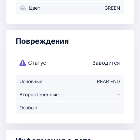
Цвет
GREEN
Повреждения
Статус
Заводится
Основные
REAR END
повреждения
Второстепенные
-
повр-ния
Особые
примечания