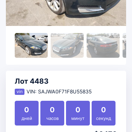
Лот 4483
VIN:
SAJWA0F71F8U55835
0
0
0
0
дней
часов
минут
секунд