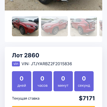
Лот 2860
VIN:
JTJYARBZ2F2015836
0
0
0
0
дней
часов
минут
секунд
$7171
Текущая ставка