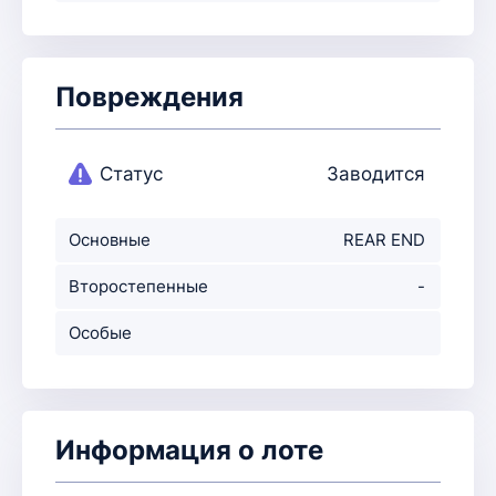
Повреждения
Статус
Заводится
Основные
REAR END
повреждения
Второстепенные
-
повр-ния
Особые
примечания
Информация о лоте