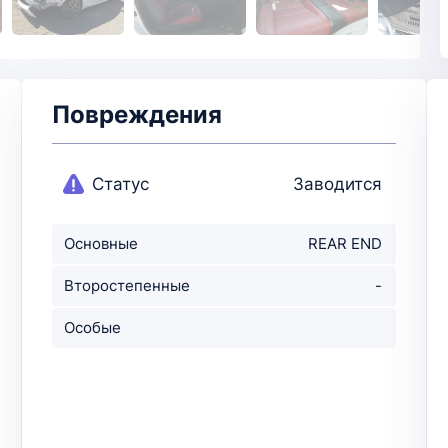
Повреждения
Статус
Заводится
Основные
REAR END
повреждения
Второстепенные
-
повр-ния
Особые
примечания