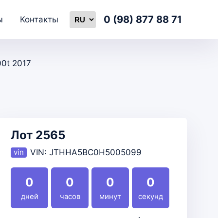
0 (98) 877 88 71
ы
Контакты
00t 2017
Лот 2565
VIN:
JTHHA5BC0H5005099
0
0
0
0
дней
часов
минут
секунд