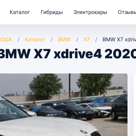
Каталог
Гибриды
Электрокары
Отзыв
 США
Каталог
BMW
X7
BMW X7 xdri
BMW X7 xdrive4 202