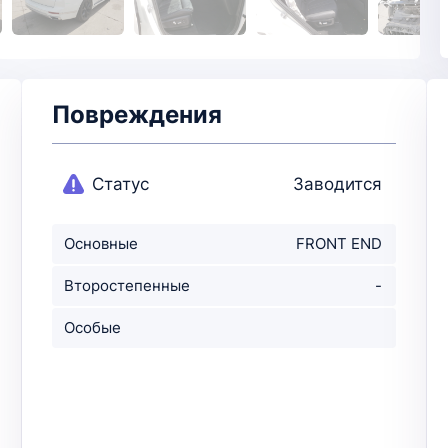
Повреждения
Статус
Заводится
Основные
FRONT END
повреждения
Второстепенные
-
повр-ния
Особые
примечания