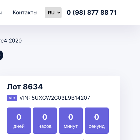
0 (98) 877 88 71
ы
Контакты
ve4 2020
0
Лот 8634
VIN:
5UXCW2C03L9B14207
0
0
0
0
дней
часов
минут
секунд