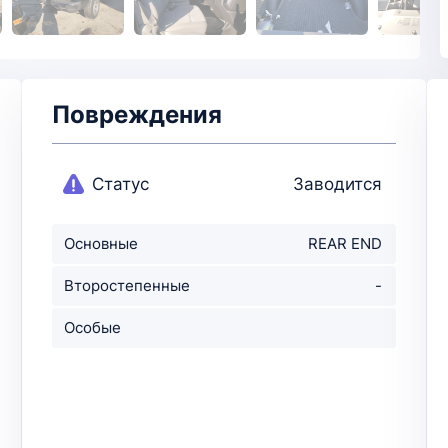
Повреждения
Статус
Заводится
Основные
REAR END
повреждения
Второстепенные
-
повр-ния
Особые
примечания