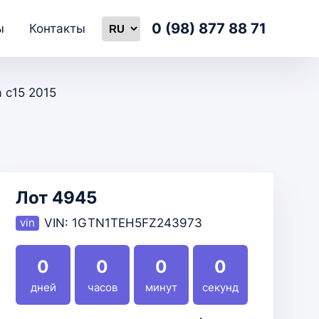
0 (98) 877 88 71
ы
Контакты
a c15 2015
Лот 4945
VIN:
1GTN1TEH5FZ243973
0
0
0
0
дней
часов
минут
секунд