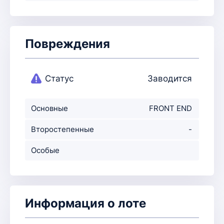
Повреждения
Статус
Заводится
Основные
FRONT END
повреждения
Второстепенные
-
повр-ния
Особые
примечания
Информация о лоте