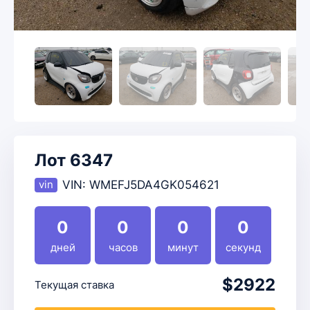
Лот 6347
VIN:
WMEFJ5DA4GK054621
0
0
0
0
дней
часов
минут
секунд
$2922
Текущая ставка