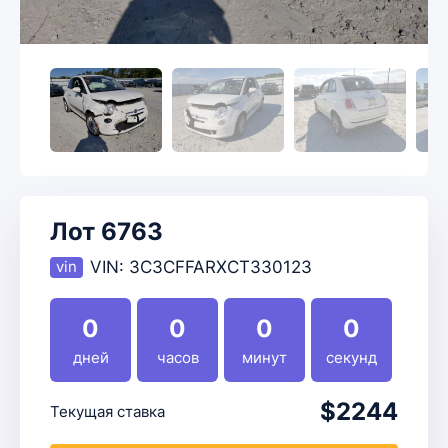
Лот 6763
VIN:
3C3CFFARXCT330123
0
0
0
0
дней
часов
минут
секунд
$2244
Текущая ставка