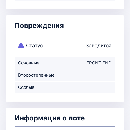
Повреждения
Статус
Заводится
Основные
FRONT END
повреждения
Второстепенные
-
повр-ния
Особые
примечания
Информация о лоте