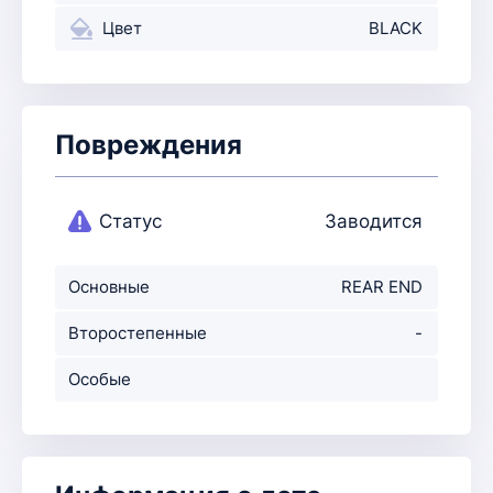
Цвет
BLACK
Повреждения
Статус
Заводится
Основные
REAR END
повреждения
Второстепенные
-
повр-ния
Особые
примечания