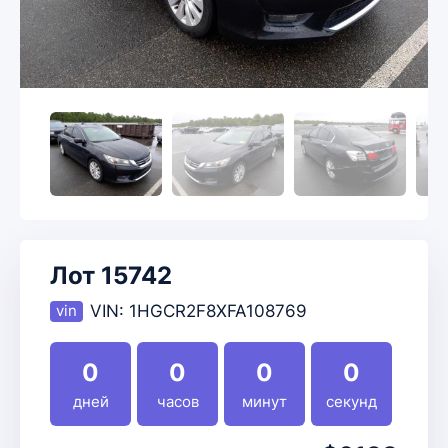
Лот 15742
VIN:
1HGCR2F8XFA108769
0
0
0
0
дней
часов
минут
секунд