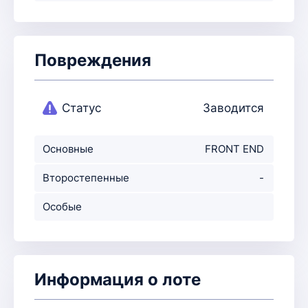
Повреждения
Статус
Заводится
Основные
FRONT END
повреждения
Второстепенные
-
повр-ния
Особые
примечания
Информация о лоте