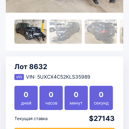
Лот 8632
VIN:
5UXCX4C52KLS35989
0
0
0
0
дней
часов
минут
секунд
$27143
Текущая ставка