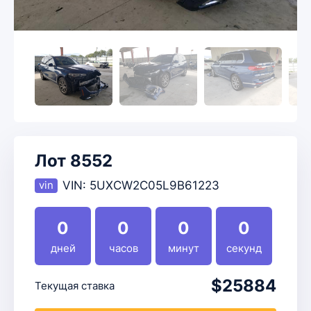
Лот 8552
VIN:
5UXCW2C05L9B61223
0
0
0
0
дней
часов
минут
секунд
$25884
Текущая ставка