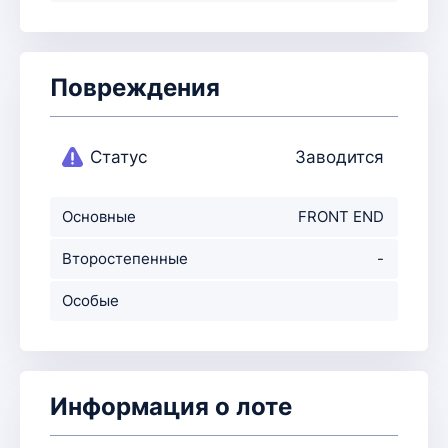
Повреждения
Статус
Заводится
Основные
FRONT END
повреждения
Второстепенные
-
повр-ния
Особые
примечания
Информация о лоте