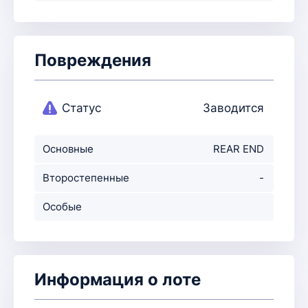
Повреждения
Статус
Заводится
Основные
REAR END
повреждения
Второстепенные
-
повр-ния
Особые
примечания
Информация о лоте