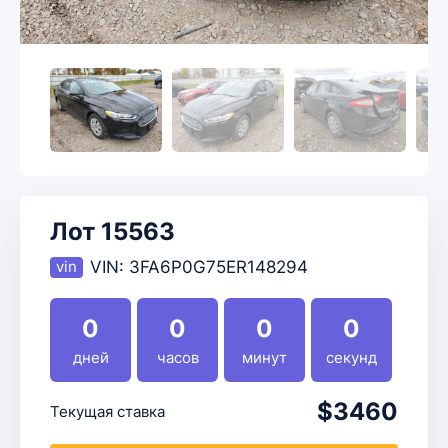
Лот 15563
VIN:
3FA6P0G75ER148294
0
0
0
0
дней
часов
минут
секунд
$3460
Текущая ставка