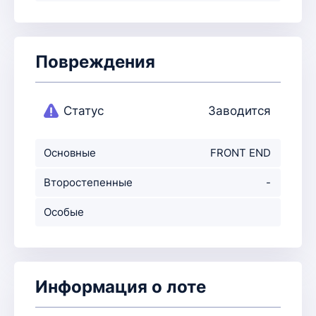
Повреждения
Статус
Заводится
Основные
FRONT END
повреждения
Второстепенные
-
повр-ния
Особые
примечания
Информация о лоте