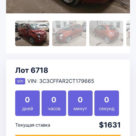
Лот 6718
VIN:
3C3CFFAR2CT179665
0
0
0
0
дней
часов
минут
секунд
$1631
Текущая ставка