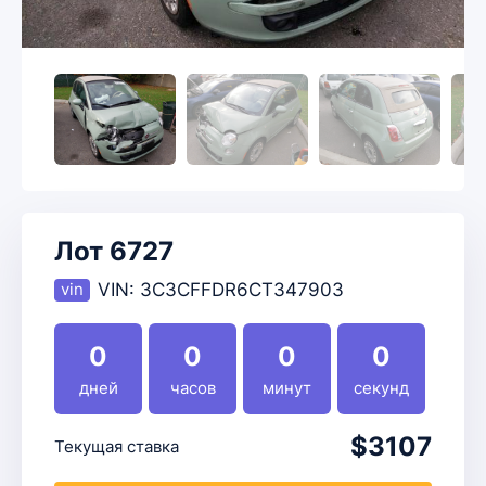
Лот 6727
VIN:
3C3CFFDR6CT347903
0
0
0
0
дней
часов
минут
секунд
$3107
Текущая ставка