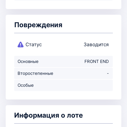
Повреждения
Статус
Заводится
Основные
FRONT END
повреждения
Второстепенные
-
повр-ния
Особые
примечания
Информация о лоте