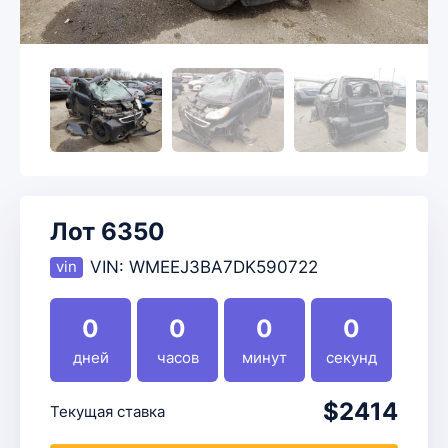
Лот 6350
VIN:
WMEEJ3BA7DK590722
0
0
0
0
дней
часов
минут
секунд
$2414
Текущая ставка