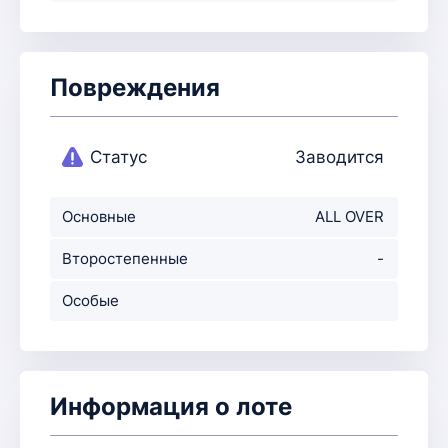
Повреждения
Статус
Заводится
Основные
ALL OVER
повреждения
Второстепенные
-
повр-ния
Особые
примечания
Информация о лоте