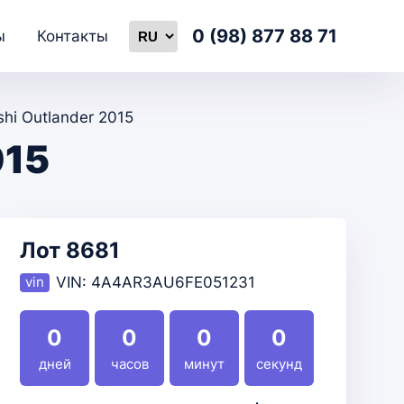
0 (98) 877 88 71
ы
Контакты
shi Outlander 2015
015
Лот 8681
VIN:
4A4AR3AU6FE051231
0
0
0
0
дней
часов
минут
секунд