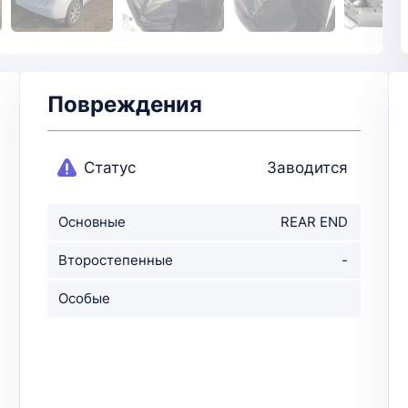
Повреждения
Статус
Заводится
Основные
REAR END
повреждения
Второстепенные
-
повр-ния
Особые
примечания