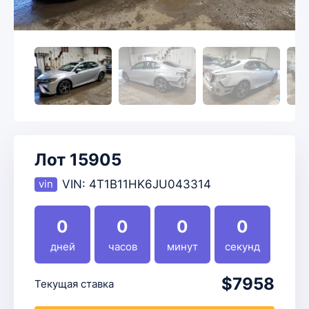
Лот 15905
VIN:
4T1B11HK6JU043314
0
0
0
0
дней
часов
минут
секунд
$7958
Текущая ставка