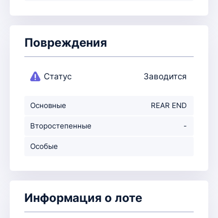
Повреждения
Статус
Заводится
Основные
REAR END
повреждения
Второстепенные
-
повр-ния
Особые
примечания
Информация о лоте