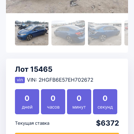
Лот 15465
VIN:
2HGFB6E57EH702672
0
0
0
0
дней
часов
минут
секунд
$6372
Текущая ставка