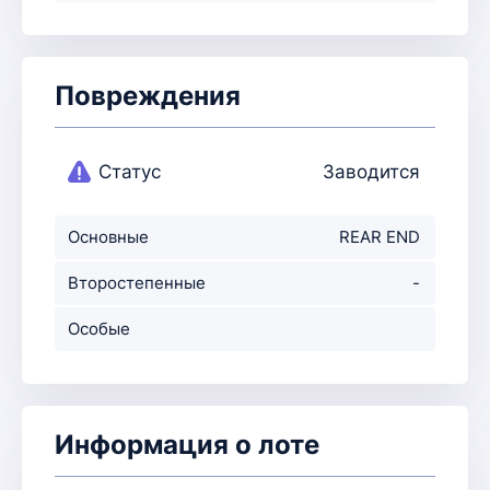
Повреждения
Статус
Заводится
Основные
REAR END
повреждения
Второстепенные
-
повр-ния
Особые
примечания
Информация о лоте