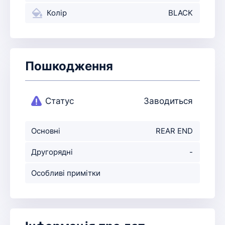
Колір
BLACK
Пошкодження
Статус
Заводиться
Основні
REAR END
пошкодження
Другорядні
-
пошкодження
Особливі примітки