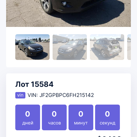
Лот 15584
VIN:
JF2GPBPC6FH215142
0
0
0
0
дней
часов
минут
секунд