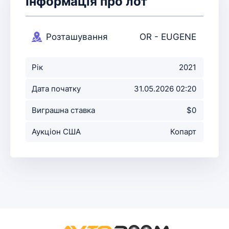
Інформація про лот
Розташування
OR - EUGENE
аукціону
Рік
2021
Дата початку
31.05.2026 02:20
аукціону
Виграшна ставка
$0
Аукціон США
Копарт