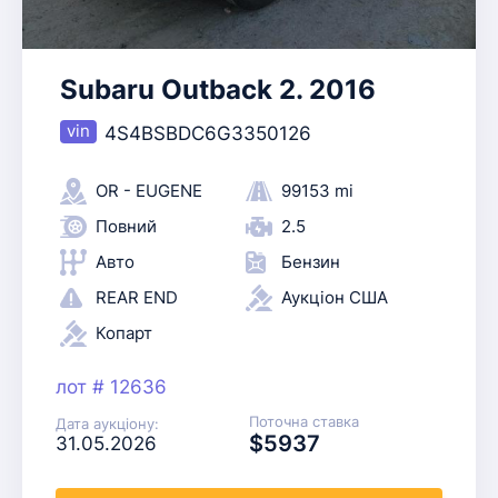
Subaru Outback 2. 2016
4S4BSBDC6G3350126
OR - EUGENE
99153 mi
Повний
2.5
Авто
Бензин
REAR END
Аукціон США
Копарт
лот # 12636
Поточна ставка
Дата аукціону:
$5937
31.05.2026