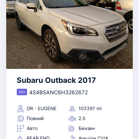
Subaru Outback 2017
4S4BSANC6H3262672
OR - EUGENE
103397 mi
Повний
2.5
Авто
Бензин
REAR END
Аукціон США