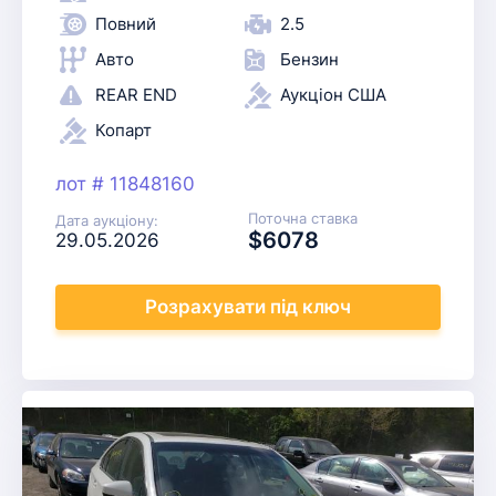
Повний
2.5
Авто
Бензин
REAR END
Аукціон США
Копарт
лот # 11848160
Поточна ставка
Дата аукціону:
$6078
29.05.2026
Розрахувати
під ключ