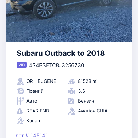
Subaru Outback to 2018
4S4BSETC8J3256730
OR - EUGENE
81528 mi
Повний
3.6
Авто
Бензин
REAR END
Аукціон США
Копарт
лот # 145141