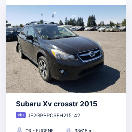
Subaru Xv crosstr 2015
JF2GPBPC6FH215142
OR - EUGENE
93615 mi