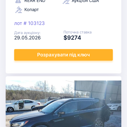
REAR END
Аукціон США
Копарт
лот # 103123
Поточна ставка
Дата аукціону:
$9274
29.05.2026
Розрахувати
під ключ