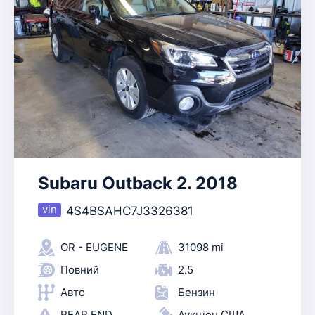
Subaru Outback 2. 2018
4S4BSAHC7J3326381
OR - EUGENE
31098 mi
Повний
2.5
Авто
Бензин
REAR END
Аукціон США