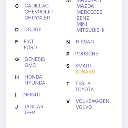
MASERATI
M
CADILLAC
C
MAZDA
CHEVROLET
MERCEDES-
CHRYSLER
BENZ
MINI
DODGE
D
MITSUBISHI
FIAT
F
NISSAN
N
FORD
PORSCHE
P
GENESIS
G
GMC
SMART
S
SUBARU
HONDA
H
HYUNDAI
TESLA
T
TOYOTA
INFINITI
I
VOLKSWAGEN
V
JAGUAR
J
VOLVO
JEEP