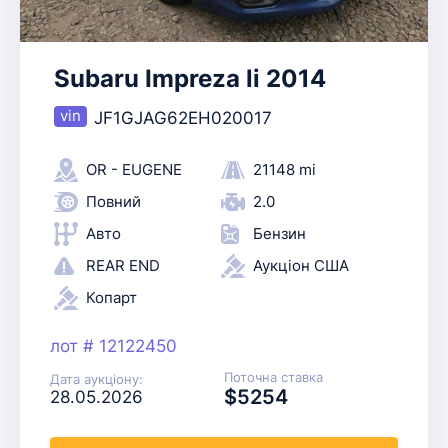
Subaru Impreza li 2014
JF1GJAG62EH020017
OR - EUGENE
21148 mi
Повний
2.0
Авто
Бензин
REAR END
Аукціон США
Копарт
лот # 12122450
Поточна ставка
Дата аукціону:
$5254
28.05.2026