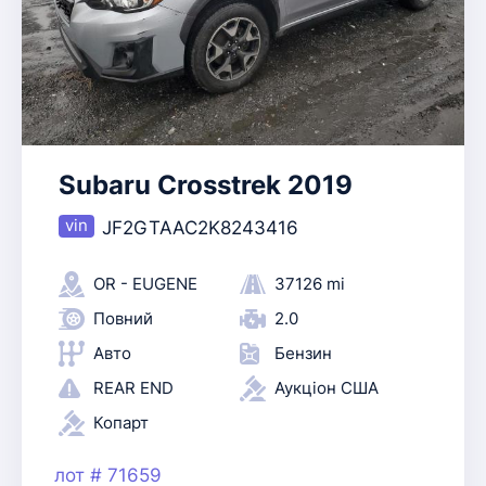
Subaru Crosstrek 2019
JF2GTAAC2K8243416
OR - EUGENE
37126 mi
Повний
2.0
Авто
Бензин
REAR END
Аукціон США
Копарт
лот # 71659