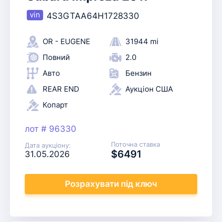
4S3GTAA64H1728330
OR - EUGENE
31944 mi
Повний
2.0
Авто
Бензин
REAR END
Аукціон США
Копарт
лот # 96330
Поточна ставка
Дата аукціону:
$6491
31.05.2026
Розрахувати
під ключ