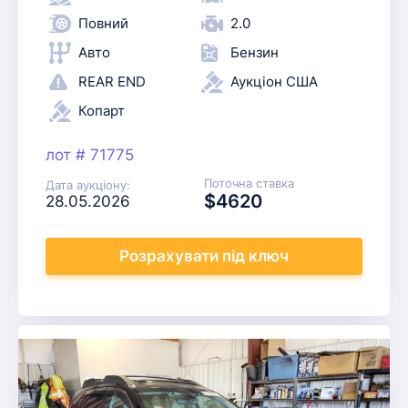
Повний
2.0
Авто
Бензин
REAR END
Аукціон США
Копарт
лот # 71775
Поточна ставка
Дата аукціону:
$4620
28.05.2026
Розрахувати
під ключ