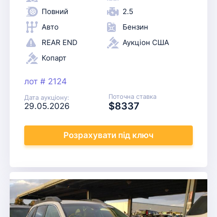
Повний
2.5
Авто
Бензин
REAR END
Аукціон США
Копарт
лот # 2124
Поточна ставка
Дата аукціону:
$8337
29.05.2026
Розрахувати
під ключ