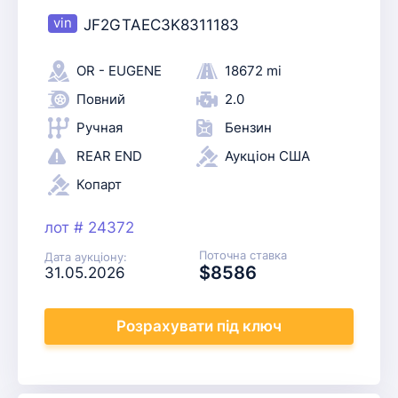
JF2GTAEC3K8311183
OR - EUGENE
18672 mi
Повний
2.0
Ручная
Бензин
REAR END
Аукціон США
Копарт
лот # 24372
Поточна ставка
Дата аукціону:
$8586
31.05.2026
Розрахувати
під ключ