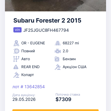
Subaru Forester 2 2015
JF2SJGUC8FH467794
OR - EUGENE
68227 mi
Повний
2.0
Авто
Бензин
REAR END
Аукціон США
Копарт
лот # 13642854
Поточна ставка
Дата аукціону:
$7309
29.05.2026