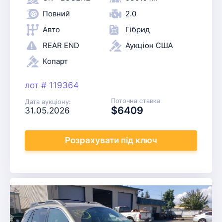
Повний
2.0
Авто
Гібрид
REAR END
Аукціон США
Копарт
лот # 119364
Поточна ставка
Дата аукціону:
$6409
31.05.2026
Розрахувати
під ключ