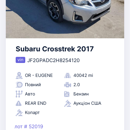
Subaru Crosstrek 2017
JF2GPADC2H8254120
OR - EUGENE
40042 mi
Повний
2.0
Авто
Бензин
REAR END
Аукціон США
Копарт
лот # 52019