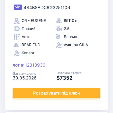
4S4BSADC6G3251106
OR - EUGENE
89110 mi
Повний
2.5
Авто
Бензин
REAR END
Аукціон США
Копарт
лот # 12313936
Поточна ставка
Дата аукціону:
$7352
30.05.2026
Розрахувати
під ключ