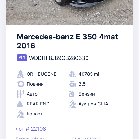
Mercedes-benz E 350 4mat
2016
WDDHF8JB9GB280330
OR - EUGENE
40785 mi
Повний
3.5
Авто
Бензин
REAR END
Аукціон США
Копарт
лот # 22108
Поточна ставка
Дата аукціону: