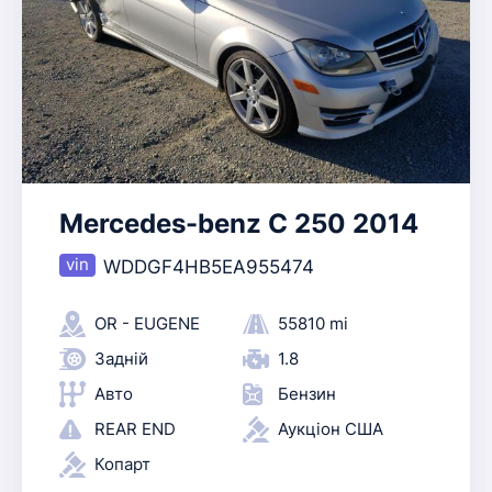
Mercedes-benz C 250 2014
WDDGF4HB5EA955474
OR - EUGENE
55810 mi
Задній
1.8
Авто
Бензин
REAR END
Аукціон США
Копарт