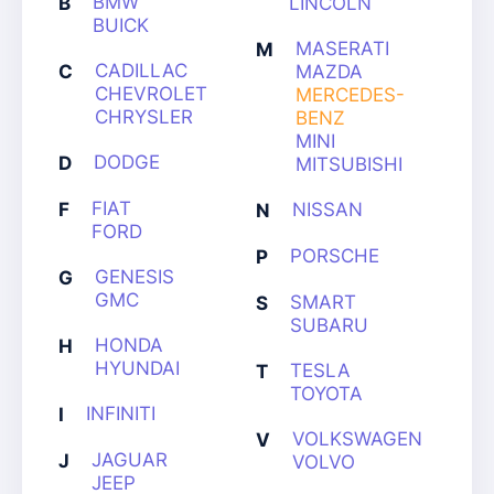
BMW
B
LINCOLN
BUICK
MASERATI
M
CADILLAC
C
MAZDA
CHEVROLET
MERCEDES-
CHRYSLER
BENZ
MINI
DODGE
D
MITSUBISHI
FIAT
F
NISSAN
N
FORD
PORSCHE
P
GENESIS
G
GMC
SMART
S
SUBARU
HONDA
H
HYUNDAI
TESLA
T
TOYOTA
INFINITI
I
VOLKSWAGEN
V
JAGUAR
J
VOLVO
JEEP