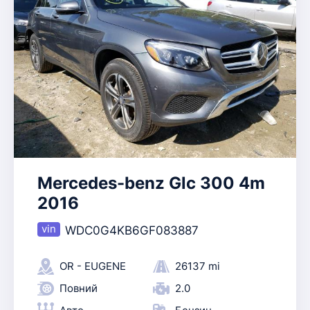
Mercedes-benz Glc 300 4m
2016
WDC0G4KB6GF083887
OR - EUGENE
26137 mi
Повний
2.0