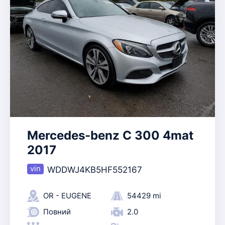
Mercedes-benz C 300 4mat
2017
WDDWJ4KB5HF552167
OR - EUGENE
54429 mi
Повний
2.0