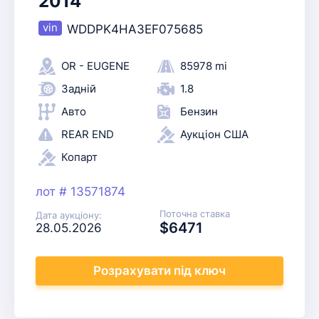
2014
WDDPK4HA3EF075685
OR - EUGENE
85978 mi
Задній
1.8
Авто
Бензин
REAR END
Аукціон США
Копарт
лот # 13571874
Поточна ставка
Дата аукціону:
$6471
28.05.2026
Розрахувати
під ключ