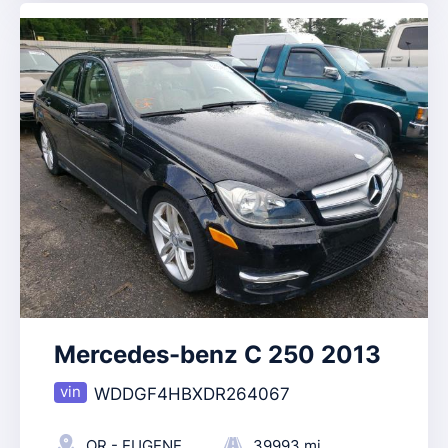
Mercedes-benz C 250 2013
WDDGF4HBXDR264067
OR - EUGENE
39993 mi