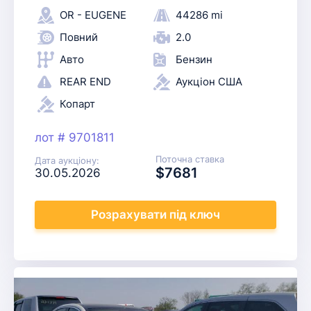
OR - EUGENE
44286 mi
Повний
2.0
Авто
Бензин
REAR END
Аукціон США
Копарт
лот # 9701811
Поточна ставка
Дата аукціону:
$7681
30.05.2026
Розрахувати
під ключ