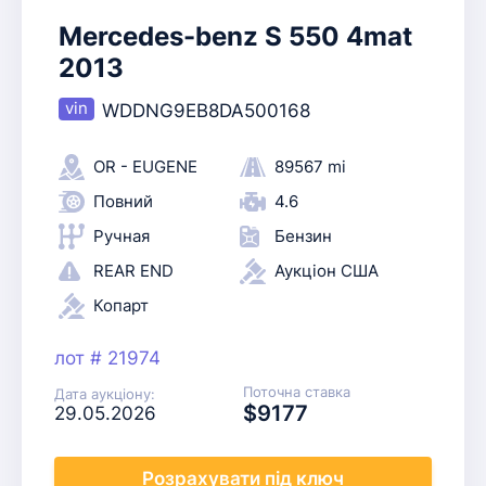
Mercedes-benz S 550 4mat
2013
WDDNG9EB8DA500168
OR - EUGENE
89567 mi
Повний
4.6
Ручная
Бензин
REAR END
Аукціон США
Копарт
лот # 21974
Поточна ставка
Дата аукціону:
$9177
29.05.2026
Розрахувати
під ключ