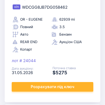
WDCGG8JB7DG058462
OR - EUGENE
62939 mi
Повний
3.5
Авто
Бензин
REAR END
Аукціон США
Копарт
лот # 24044
Поточна ставка
Дата аукціону:
$5275
31.05.2026
Розрахувати
під ключ