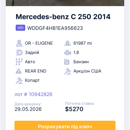
Mercedes-benz C 250 2014
WDDGF4HB1EA956623
OR - EUGENE
61987 mi
Задній
1.8
Авто
Бензин
REAR END
Аукціон США
Копарт
лот # 10942826
Поточна ставка
Дата аукціону:
$5270
29.05.2026
Розрахувати
під ключ