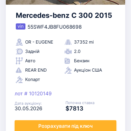
Mercedes-benz C 300 2015
55SWF4JB8FU068698
OR - EUGENE
37352 mi
Задній
2.0
Авто
Бензин
REAR END
Аукціон США
Копарт
лот # 10120149
Поточна ставка
Дата аукціону:
$7813
30.05.2026
Розрахувати
під ключ