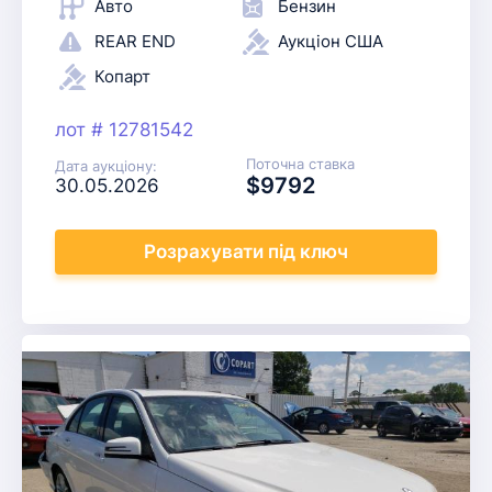
Авто
Бензин
REAR END
Аукціон США
Копарт
лот # 12781542
Поточна ставка
Дата аукціону:
$9792
30.05.2026
Розрахувати
під ключ