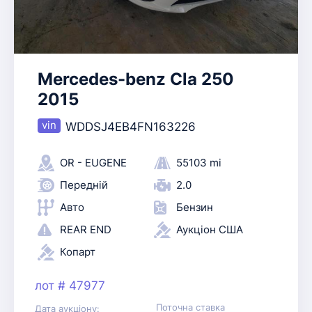
Mercedes-benz Cla 250
2015
WDDSJ4EB4FN163226
OR - EUGENE
55103 mi
Передній
2.0
Авто
Бензин
REAR END
Аукціон США
Копарт
лот # 47977
Поточна ставка
Дата аукціону: