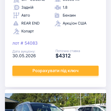
Задній
1.8
Авто
Бензин
REAR END
Аукціон США
Копарт
лот # 54083
Поточна ставка
Дата аукціону:
$4312
30.05.2026
Розрахувати
під ключ