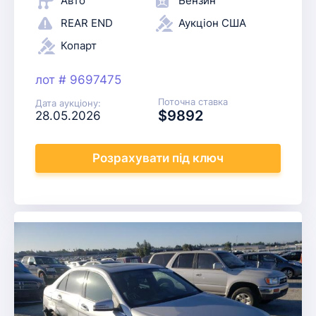
Авто
Бензин
REAR END
Аукціон США
Копарт
лот # 9697475
Поточна ставка
Дата аукціону:
$9892
28.05.2026
Розрахувати
під ключ