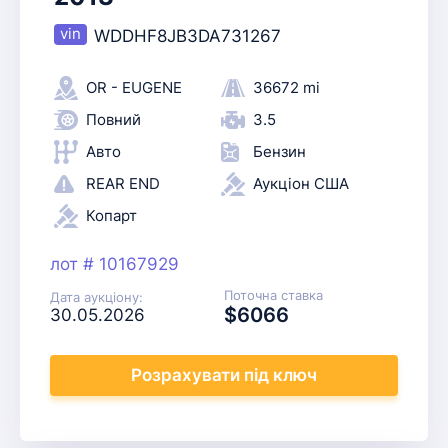
WDDHF8JB3DA731267
OR - EUGENE
36672 mi
Повний
3.5
Авто
Бензин
REAR END
Аукціон США
Копарт
лот # 10167929
Поточна ставка
Дата аукціону:
$6066
30.05.2026
Розрахувати
під ключ