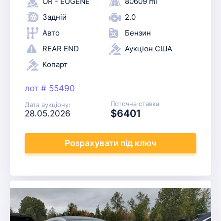
OR - EUGENE
80609 mi
Задній
2.0
Авто
Бензин
REAR END
Аукціон США
Копарт
лот # 55490
Поточна ставка
Дата аукціону:
$6401
28.05.2026
Розрахувати
під ключ