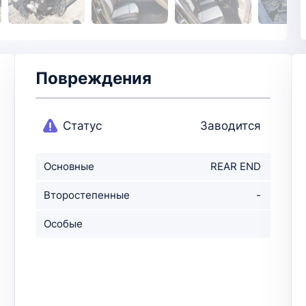
Повреждения
Статус
Заводится
Основные
REAR END
повреждения
Второстепенные
-
повр-ния
Особые
примечания