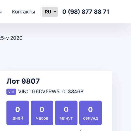
0 (98) 877 88 71
ы
Контакты
Ct5-v 2020
Лот 9807
VIN:
1G6DV5RW5L0138468
0
0
0
0
дней
часов
минут
секунд