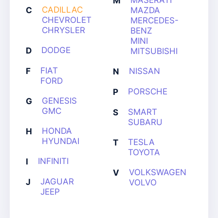
MASERATI
M
CADILLAC
C
MAZDA
CHEVROLET
MERCEDES-
CHRYSLER
BENZ
MINI
DODGE
D
MITSUBISHI
FIAT
F
NISSAN
N
FORD
PORSCHE
P
GENESIS
G
GMC
SMART
S
SUBARU
HONDA
H
HYUNDAI
TESLA
T
TOYOTA
INFINITI
I
VOLKSWAGEN
V
JAGUAR
J
VOLVO
JEEP