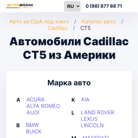
0 (98) 877 88 71
Авто из США под ключ
Каталог авто
Cadillac
CT5
Автомобили Cadillac
CT5 из Америки
Марка авто
ACURA
KIA
A
K
ALFA ROMEO
AUDI
LAND ROVER
L
LEXUS
BMW
B
LINCOLN
BUICK