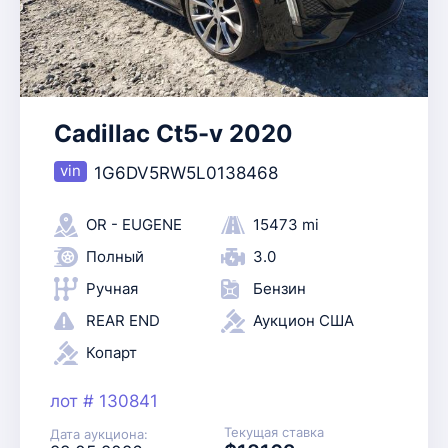
Cadillac Ct5-v 2020
1G6DV5RW5L0138468
OR - EUGENE
15473 mi
Полный
3.0
Ручная
Бензин
REAR END
Аукцион США
Копарт
лот # 130841
Текущая ставка
Дата аукциона: