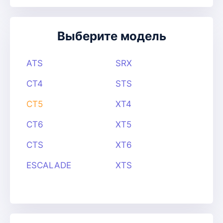
Выберите модель
ATS
SRX
CT4
STS
CT5
XT4
CT6
XT5
CTS
XT6
ESCALADE
XTS