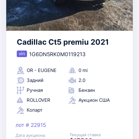
Cadillac Ct5 premiu 2021
1G6DN5RK0M0119213
OR - EUGENE
0 mi
Задний
2.0
Ручная
Бензин
ROLLOVER
Аукцион США
Копарт
лот # 22915
Текущая ставка
Дата аукциона: