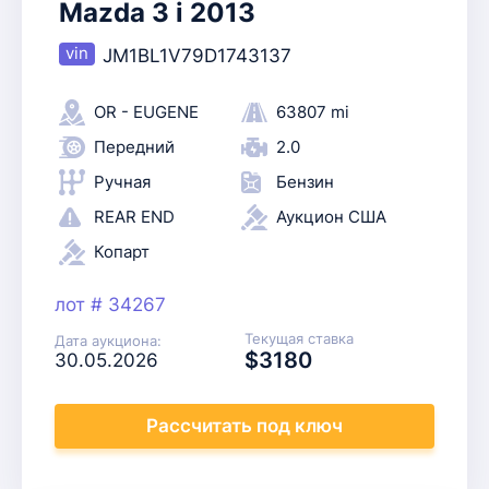
Mazda 3 i 2013
JM1BL1V79D1743137
OR - EUGENE
63807 mi
Передний
2.0
Ручная
Бензин
REAR END
Аукцион США
Копарт
лот # 34267
Текущая ставка
Дата аукциона:
$3180
30.05.2026
Рассчитать
под ключ