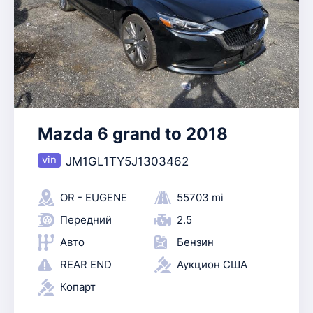
Mazda 6 grand to 2018
JM1GL1TY5J1303462
OR - EUGENE
55703 mi
Передний
2.5
Авто
Бензин
REAR END
Аукцион США
Копарт