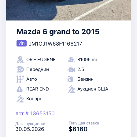
Mazda 6 grand to 2015
JM1GJ1W68F1166217
OR - EUGENE
81096 mi
Передний
2.5
Авто
Бензин
REAR END
Аукцион США
Копарт
лот # 13653150
Текущая ставка
Дата аукциона:
$6160
30.05.2026