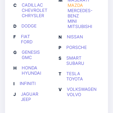
MASERATI
M
CADILLAC
C
MAZDA
CHEVROLET
MERCEDES-
CHRYSLER
BENZ
MINI
DODGE
D
MITSUBISHI
FIAT
F
NISSAN
N
FORD
PORSCHE
P
GENESIS
G
GMC
SMART
S
SUBARU
HONDA
H
HYUNDAI
TESLA
T
TOYOTA
INFINITI
I
VOLKSWAGEN
V
JAGUAR
J
VOLVO
JEEP