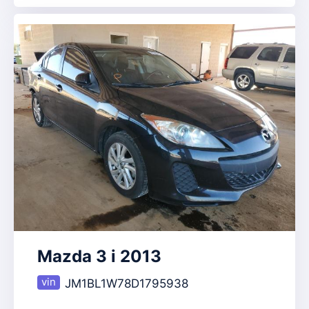
Mazda 3 i 2013
JM1BL1W78D1795938