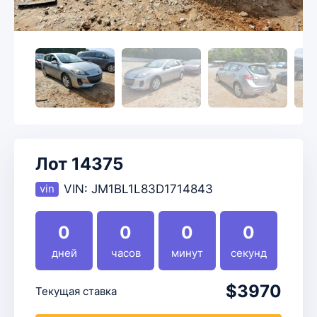
Лот 14375
VIN:
JM1BL1L83D1714843
0
0
0
0
дней
часов
минут
секунд
$3970
Текущая ставка