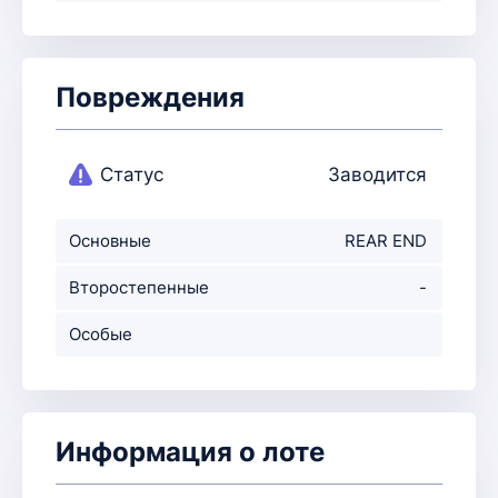
Повреждения
Статус
Заводится
Основные
REAR END
повреждения
Второстепенные
-
повр-ния
Особые
примечания
Информация о лоте