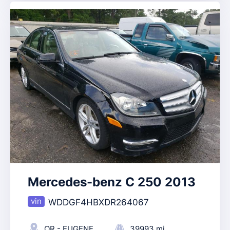
Mercedes-benz C 250 2013
WDDGF4HBXDR264067
OR - EUGENE
39993 mi