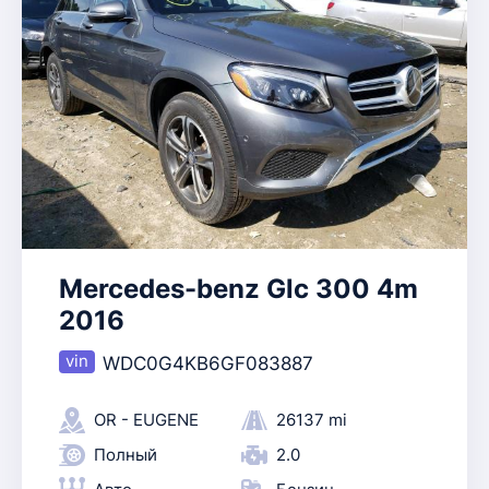
Mercedes-benz Glc 300 4m
2016
WDC0G4KB6GF083887
OR - EUGENE
26137 mi
Полный
2.0