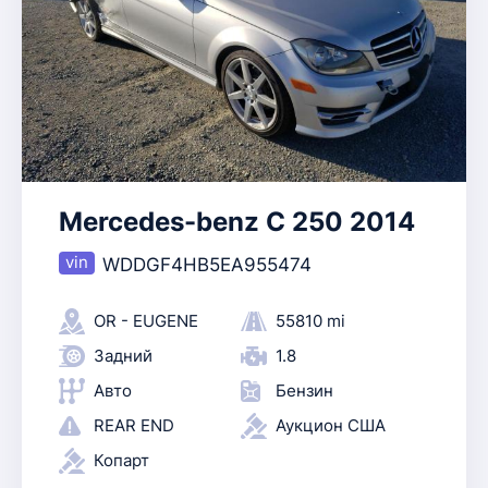
Mercedes-benz C 250 2014
WDDGF4HB5EA955474
OR - EUGENE
55810 mi
Задний
1.8
Авто
Бензин
REAR END
Аукцион США
Копарт