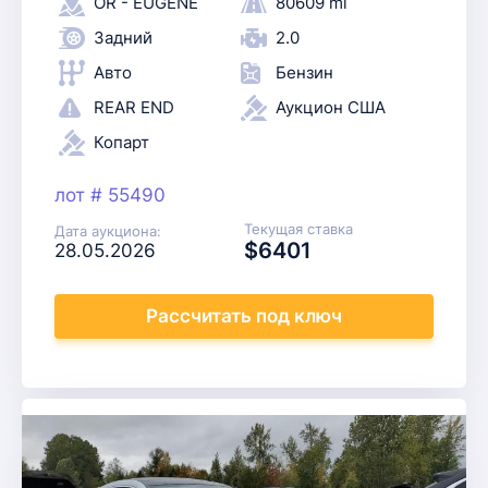
OR - EUGENE
80609 mi
Задний
2.0
Авто
Бензин
REAR END
Аукцион США
Копарт
лот # 55490
Текущая ставка
Дата аукциона:
$6401
28.05.2026
Рассчитать
под ключ