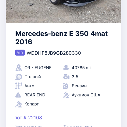
Mercedes-benz E 350 4mat
2016
WDDHF8JB9GB280330
OR - EUGENE
40785 mi
Полный
3.5
Авто
Бензин
REAR END
Аукцион США
Копарт
лот # 22108
Текущая ставка
Дата аукциона: