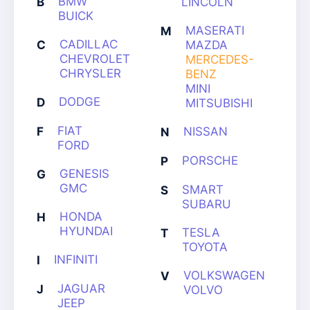
BMW
B
LINCOLN
BUICK
MASERATI
M
CADILLAC
C
MAZDA
CHEVROLET
MERCEDES-
CHRYSLER
BENZ
MINI
DODGE
D
MITSUBISHI
FIAT
F
NISSAN
N
FORD
PORSCHE
P
GENESIS
G
GMC
SMART
S
SUBARU
HONDA
H
HYUNDAI
TESLA
T
TOYOTA
INFINITI
I
VOLKSWAGEN
V
JAGUAR
J
VOLVO
JEEP