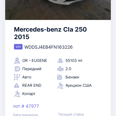
Mercedes-benz Cla 250
2015
WDDSJ4EB4FN163226
OR - EUGENE
55103 mi
Передний
2.0
Авто
Бензин
REAR END
Аукцион США
Копарт
лот # 47977
Текущая ставка
Дата аукциона: