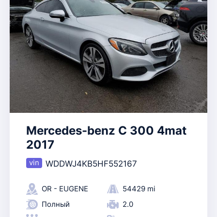
Mercedes-benz C 300 4mat
2017
WDDWJ4KB5HF552167
OR - EUGENE
54429 mi
Полный
2.0