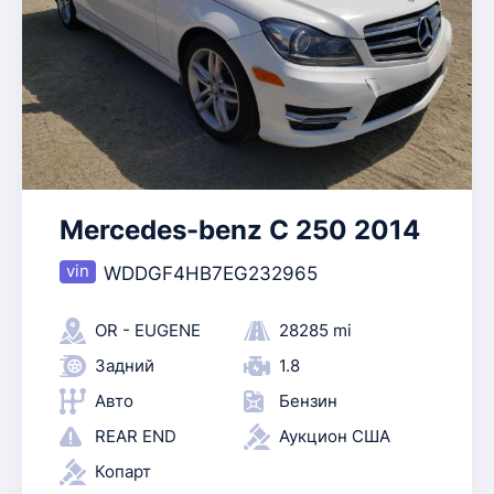
Mercedes-benz C 250 2014
WDDGF4HB7EG232965
OR - EUGENE
28285 mi
Задний
1.8
Авто
Бензин
REAR END
Аукцион США
Копарт