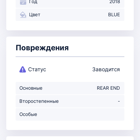
Год
2018
Цвет
BLUE
Повреждения
Статус
Заводится
Основные
REAR END
повреждения
Второстепенные
-
повр-ния
Особые
примечания