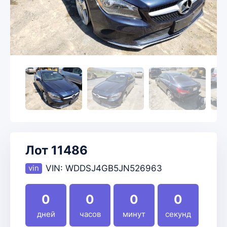
Лот 11486
VIN:
WDDSJ4GB5JN526963
0
0
0
0
дней
часов
минут
секунд