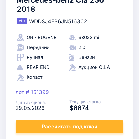
Mercedes-benz Cla 250
2018
WDDSJ4EB6JN516302
OR - EUGENE
68023 mi
Передний
2.0
Ручная
Бензин
REAR END
Аукцион США
Копарт
лот # 151399
Текущая ставка
Дата аукциона:
$6674
29.05.2026
Рассчитать
под ключ