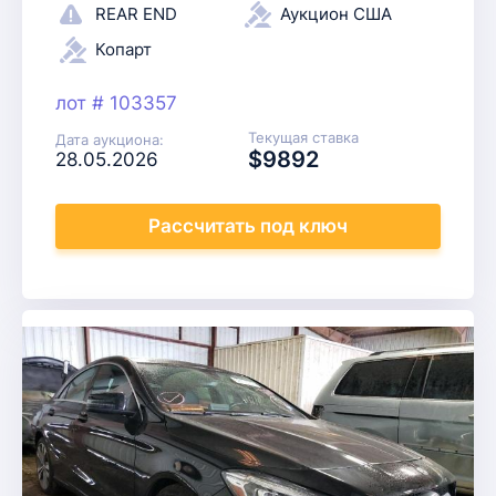
REAR END
Аукцион США
Копарт
лот # 103357
Текущая ставка
Дата аукциона:
$9892
28.05.2026
Рассчитать
под ключ