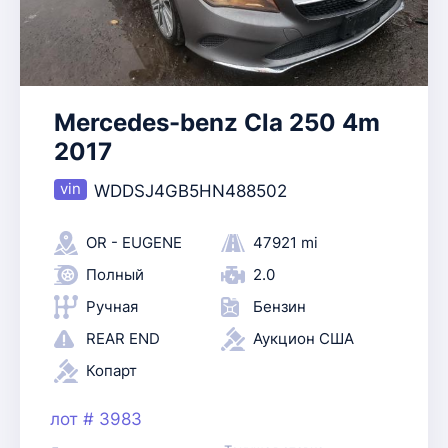
Mercedes-benz Cla 250 4m
2017
WDDSJ4GB5HN488502
OR - EUGENE
47921 mi
Полный
2.0
Ручная
Бензин
REAR END
Аукцион США
Копарт
лот # 3983