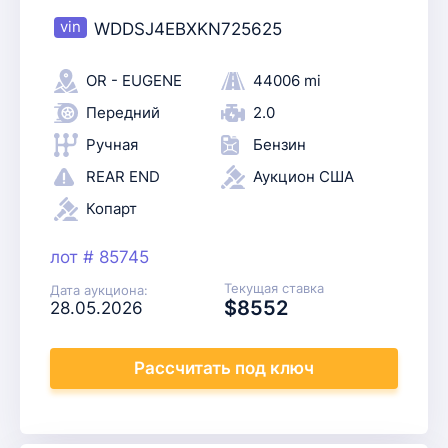
WDDSJ4EBXKN725625
OR - EUGENE
44006 mi
Передний
2.0
Ручная
Бензин
REAR END
Аукцион США
Копарт
лот # 85745
Текущая ставка
Дата аукциона:
$8552
28.05.2026
Рассчитать
под ключ