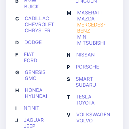
BMW
B
LINCOLN
BUICK
MASERATI
M
CADILLAC
C
MAZDA
CHEVROLET
MERCEDES-
CHRYSLER
BENZ
MINI
DODGE
D
MITSUBISHI
FIAT
F
NISSAN
N
FORD
PORSCHE
P
GENESIS
G
GMC
SMART
S
SUBARU
HONDA
H
HYUNDAI
TESLA
T
TOYOTA
INFINITI
I
VOLKSWAGEN
V
JAGUAR
J
VOLVO
JEEP