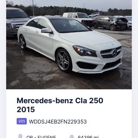
Mercedes-benz Cla 250
2015
WDDSJ4EB2FN229353
OR - EUGENE
64396 mi