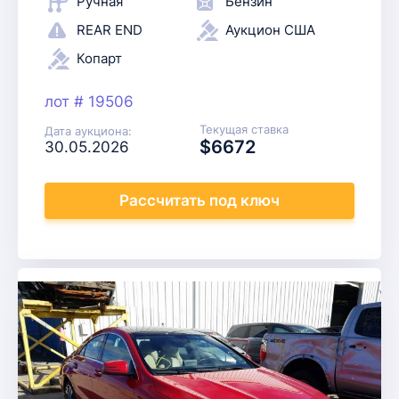
Ручная
Бензин
REAR END
Аукцион США
Копарт
лот # 19506
Текущая ставка
Дата аукциона:
$6672
30.05.2026
Рассчитать
под ключ