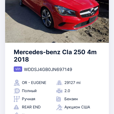
Mercedes-benz Cla 250 4m
2018
WDDSJ4GB0JN697149
OR - EUGENE
29127 mi
Полный
2.0
Ручная
Бензин
REAR END
Аукцион США