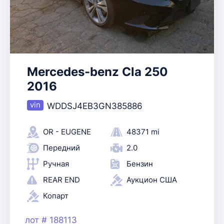
Mercedes-benz Cla 250
2016
WDDSJ4EB3GN385886
OR - EUGENE
48371 mi
Передний
2.0
Ручная
Бензин
REAR END
Аукцион США
Копарт
лот # 188113