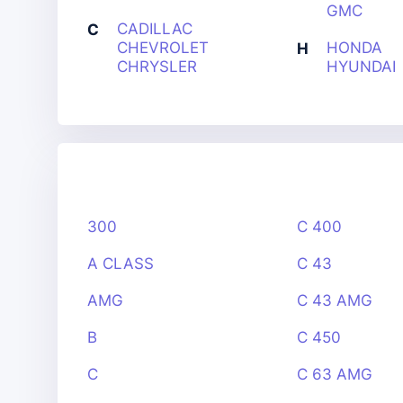
GMC
CADILLAC
C
CHEVROLET
HONDA
H
CHRYSLER
HYUNDAI
300
C 400
A CLASS
C 43
AMG
C 43 AMG
B
C 450
C
C 63 AMG