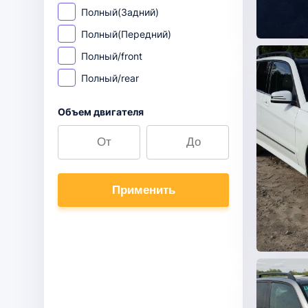
Полный(Задний)
Полный(Передний)
Полный/front
Полный/rear
Объем двигателя
Применить