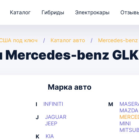
Каталог
Гибриды
Электрокары
Отзыв
 США под ключ
Каталог авто
Mercedes-benz
 Mercedes-benz GLK
Марка авто
INFINITI
MASER
I
M
MAZDA
JAGUAR
MERCE
J
JEEP
MINI
MITSUB
KIA
K