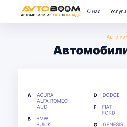
О нас
Услуги
Авто из
Автомобили
ACURA
DODGE
A
D
ALFA ROMEO
AUDI
FIAT
F
FORD
BMW
B
BUICK
GENESIS
G