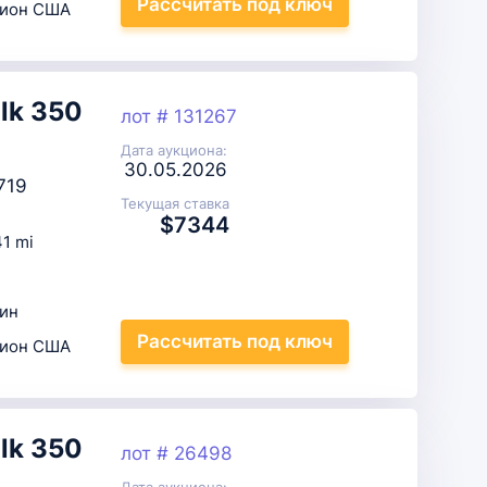
Рассчитать
под ключ
цион США
lk 350
лот # 131267
Дата аукциона:
30.05.2026
719
Текущая ставка
$7344
1 mi
ин
Рассчитать
под ключ
цион США
lk 350
лот # 26498
Дата аукциона: