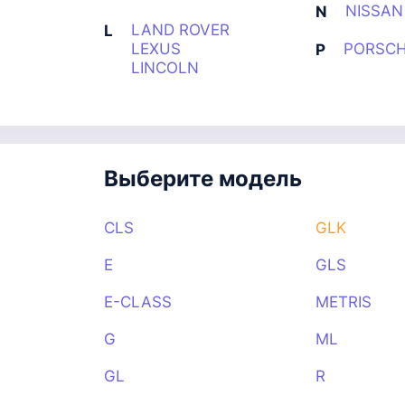
NISSAN
N
LAND ROVER
L
LEXUS
PORSC
P
LINCOLN
Выберите модель
CLS
GLK
E
GLS
E-CLASS
METRIS
G
ML
GL
R