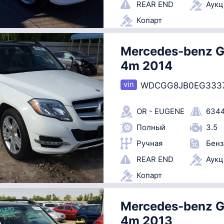
REAR END
Аук
Копарт
Mercedes-benz G
4m 2014
WDCGG8JB0EG333
OR - EUGENE
6344
Полный
3.5
Ручная
Бенз
REAR END
Аук
Копарт
Mercedes-benz G
4m 2013