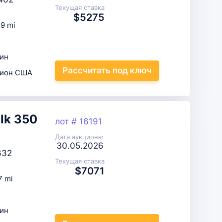
Текущая ставка
$5275
9 mi
ин
Рассчитать
под ключ
цион США
lk 350
лот # 16191
Дата аукциона:
30.05.2026
632
Текущая ставка
$7071
7 mi
ин