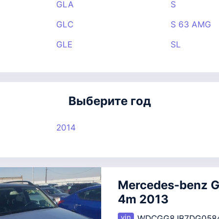
GLA
S
GLC
S 63 AMG
GLE
SL
Выберите год
2014
Mercedes-benz G
4m 2013
WDCGG8JB7DG058