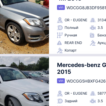
WDCGG8JB3DF9581
OR - EUGENE
3134
Полный
3.5
Ручная
Бенз
REAR END
Аук
Копарт
Mercedes-benz G
2015
WDCGG5HBXFG426
OR - EUGENE
5877
Задний
3.5