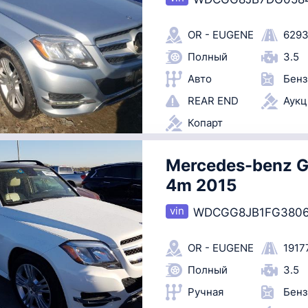
OR - EUGENE
6293
Полный
3.5
Авто
Бенз
REAR END
Аук
Копарт
Mercedes-benz G
4m 2015
WDCGG8JB1FG380
OR - EUGENE
1917
Полный
3.5
Ручная
Бенз