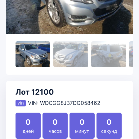
Лот 12100
VIN:
WDCGG8JB7DG058462
0
0
0
0
дней
часов
минут
секунд