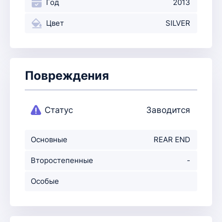
Год
2013
Цвет
SILVER
Повреждения
Статус
Заводится
Основные
REAR END
повреждения
Второстепенные
-
повр-ния
Особые
примечания