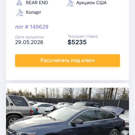
REAR END
Аукцион США
Копарт
лот # 149629
Текущая ставка
Дата аукциона:
$5235
29.05.2026
Рассчитать
под ключ