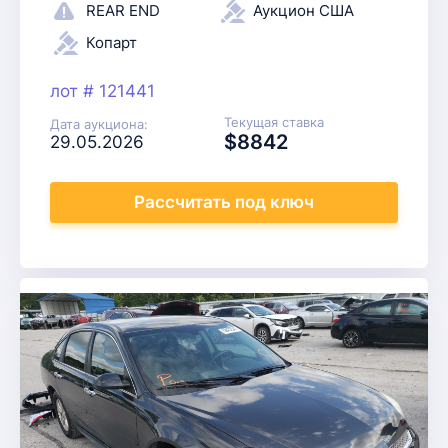
REAR END
Аукцион США
Копарт
лот # 121441
Текущая ставка
Дата аукциона:
$8842
29.05.2026
Рассчитать
под ключ