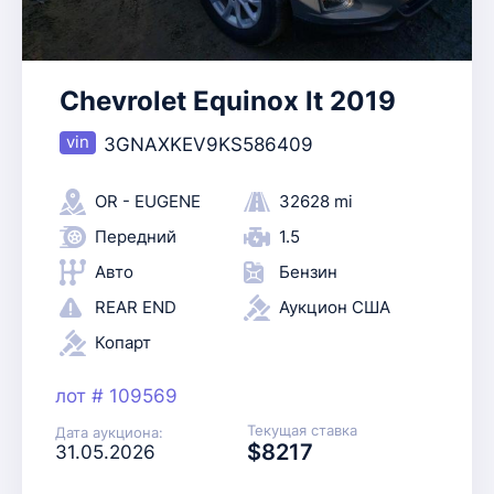
Chevrolet Equinox lt 2019
3GNAXKEV9KS586409
OR - EUGENE
32628 mi
Передний
1.5
Авто
Бензин
REAR END
Аукцион США
Копарт
лот # 109569
Текущая ставка
Дата аукциона:
$8217
31.05.2026