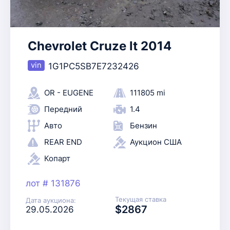
Chevrolet Cruze lt 2014
1G1PC5SB7E7232426
OR - EUGENE
111805 mi
Передний
1.4
Авто
Бензин
REAR END
Аукцион США
Копарт
лот # 131876
Текущая ставка
Дата аукциона:
$2867
29.05.2026