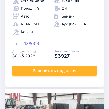
OR - EUGENE
103871 mi
Передний
2.4
Авто
Бензин
REAR END
Аукцион США
Копарт
лот # 138006
Текущая ставка
Дата аукциона:
$3927
30.05.2026
Рассчитать
под ключ