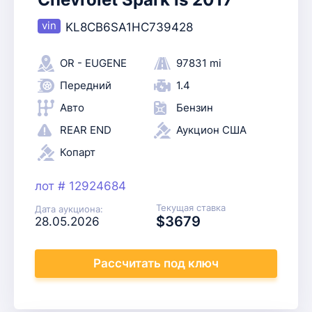
KL8CB6SA1HC739428
OR - EUGENE
97831 mi
Передний
1.4
Авто
Бензин
REAR END
Аукцион США
Копарт
лот # 12924684
Текущая ставка
Дата аукциона:
$3679
28.05.2026
Рассчитать
под ключ