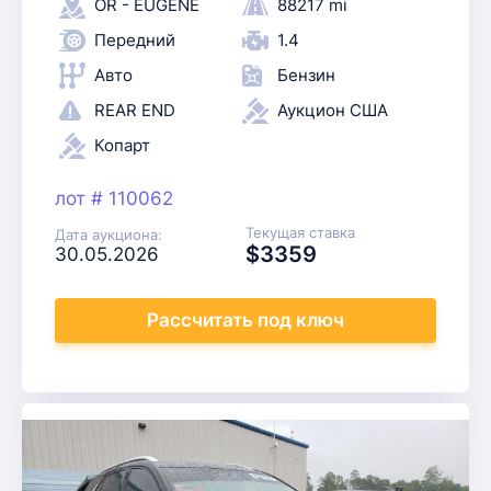
OR - EUGENE
88217 mi
Передний
1.4
Авто
Бензин
REAR END
Аукцион США
Копарт
лот # 110062
Текущая ставка
Дата аукциона:
$3359
30.05.2026
Рассчитать
под ключ