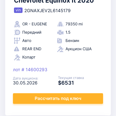
Chevrolet Equinox lt 2020
2GNAXJEV2L6145179
OR - EUGENE
79350 mi
Передний
1.5
Авто
Бензин
REAR END
Аукцион США
Копарт
лот # 14600293
Текущая ставка
Дата аукциона:
$6531
30.05.2026
Рассчитать
под ключ