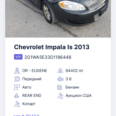
Chevrolet Impala ls 2013
2G1WA5E33D1186448
OR - EUGENE
94402 mi
Передний
3.6
Авто
Бензин
REAR END
Аукцион США
Копарт