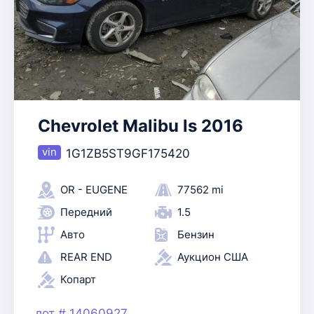
Chevrolet Malibu ls 2016
1G1ZB5ST9GF175420
OR - EUGENE
77562 mi
Передний
1.5
Авто
Бензин
REAR END
Аукцион США
Копарт
лот # 14060927