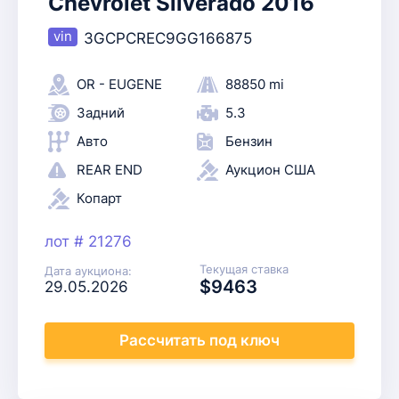
Chevrolet Silverado 2016
3GCPCREC9GG166875
OR - EUGENE
88850 mi
Задний
5.3
Авто
Бензин
REAR END
Аукцион США
Копарт
лот # 21276
Текущая ставка
Дата аукциона:
$9463
29.05.2026
Рассчитать
под ключ