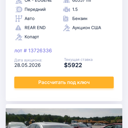
OR - EUGENE
60557 mi
Передний
1.5
Авто
Бензин
REAR END
Аукцион США
Копарт
лот # 13726336
Текущая ставка
Дата аукциона:
$5922
28.05.2026
Рассчитать
под ключ