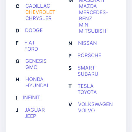
MASERATI
M
CADILLAC
C
MAZDA
CHEVROLET
MERCEDES-
CHRYSLER
BENZ
MINI
DODGE
D
MITSUBISHI
FIAT
F
NISSAN
N
FORD
PORSCHE
P
GENESIS
G
GMC
SMART
S
SUBARU
HONDA
H
HYUNDAI
TESLA
T
TOYOTA
INFINITI
I
VOLKSWAGEN
V
JAGUAR
J
VOLVO
JEEP