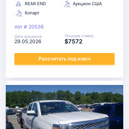
REAR END
Аукцион США
Копарт
лот # 20536
Текущая ставка
Дата аукциона:
$7572
29.05.2026
Рассчитать
под ключ