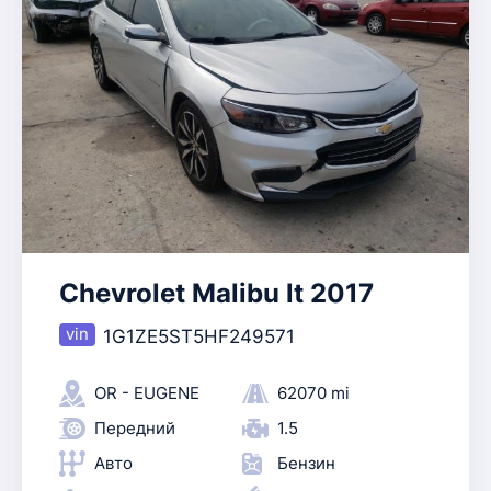
Chevrolet Malibu lt 2017
1G1ZE5ST5HF249571
OR - EUGENE
62070 mi
Передний
1.5
Авто
Бензин