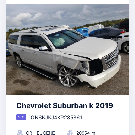
Chevrolet Suburban k 2019
1GNSKJKJ4KR235361
OR - EUGENE
20954 mi