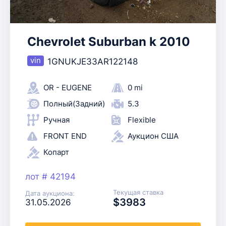
Chevrolet Suburban k 2010
1GNUKJE33AR122148
OR - EUGENE
0 mi
Полный(Задний)
5.3
Ручная
Flexible
FRONT END
Аукцион США
Копарт
лот # 42194
Текущая ставка
Дата аукциона:
$3983
31.05.2026