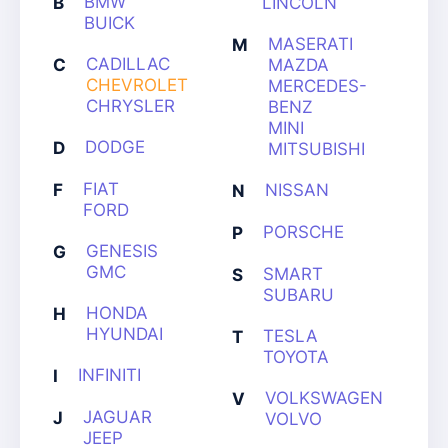
BMW
B
LINCOLN
BUICK
MASERATI
M
CADILLAC
C
MAZDA
CHEVROLET
MERCEDES-
CHRYSLER
BENZ
MINI
DODGE
D
MITSUBISHI
FIAT
F
NISSAN
N
FORD
PORSCHE
P
GENESIS
G
GMC
SMART
S
SUBARU
HONDA
H
HYUNDAI
TESLA
T
TOYOTA
INFINITI
I
VOLKSWAGEN
V
JAGUAR
J
VOLVO
JEEP