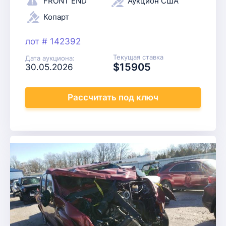
FRONT END
Аукцион США
Копарт
лот # 142392
Текущая ставка
Дата аукциона:
$15905
30.05.2026
Рассчитать
под ключ