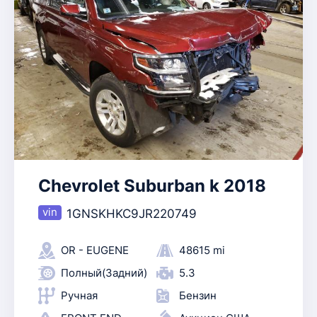
Chevrolet Suburban k 2018
1GNSKHKC9JR220749
OR - EUGENE
48615 mi
Полный(Задний)
5.3
Ручная
Бензин