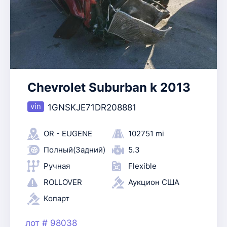
Chevrolet Suburban k 2013
1GNSKJE71DR208881
OR - EUGENE
102751 mi
Полный(Задний)
5.3
Ручная
Flexible
ROLLOVER
Аукцион США
Копарт
лот # 98038