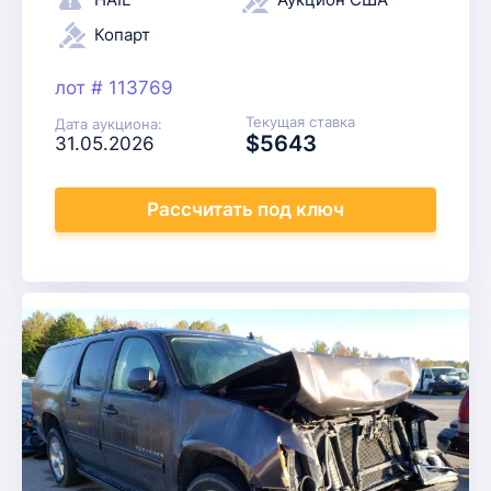
Копарт
лот # 113769
Текущая ставка
Дата аукциона:
$5643
31.05.2026
Рассчитать
под ключ