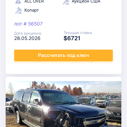
ALL OVER
Аукцион США
Копарт
лот # 56507
Текущая ставка
Дата аукциона:
$6721
28.05.2026
Рассчитать
под ключ