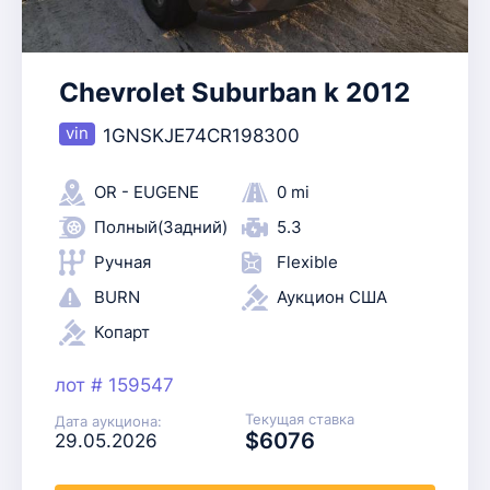
Chevrolet Suburban k 2012
1GNSKJE74CR198300
OR - EUGENE
0 mi
Полный(Задний)
5.3
Ручная
Flexible
BURN
Аукцион США
Копарт
лот # 159547
Текущая ставка
Дата аукциона:
$6076
29.05.2026