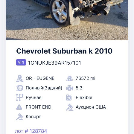
Chevrolet Suburban k 2010
1GNUKJE39AR157101
OR - EUGENE
76572 mi
Полный(Задний)
5.3
Ручная
Flexible
FRONT END
Аукцион США
Копарт
лот # 128784