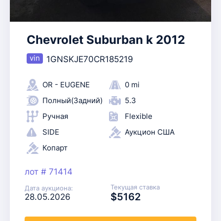
Chevrolet Suburban k 2012
1GNSKJE70CR185219
OR - EUGENE
0 mi
Полный(Задний)
5.3
Ручная
Flexible
SIDE
Аукцион США
Копарт
лот # 71414
Текущая ставка
Дата аукциона:
$5162
28.05.2026