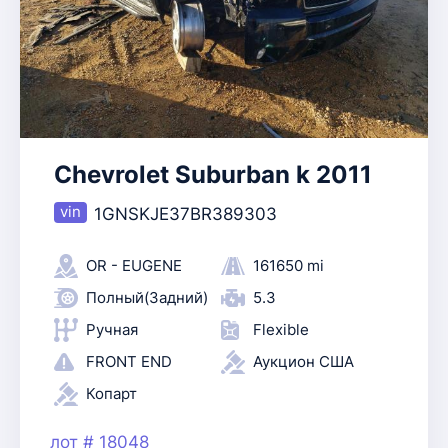
Chevrolet Suburban k 2011
1GNSKJE37BR389303
OR - EUGENE
161650 mi
Полный(Задний)
5.3
Ручная
Flexible
FRONT END
Аукцион США
Копарт
лот # 18048