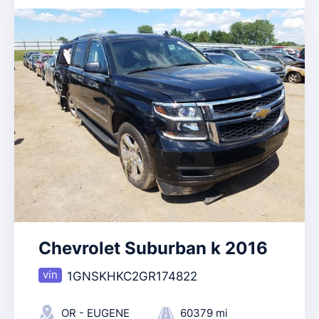
Chevrolet Suburban k 2016
1GNSKHKC2GR174822
OR - EUGENE
60379 mi