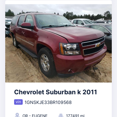
Chevrolet Suburban k 2011
1GNSKJE33BR109568
OR - EUGENE
177491 mi