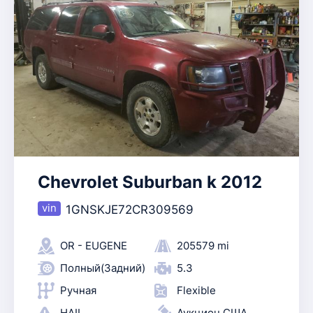
Chevrolet Suburban k 2012
1GNSKJE72CR309569
OR - EUGENE
205579 mi
Полный(Задний)
5.3
Ручная
Flexible
HAIL
Аукцион США