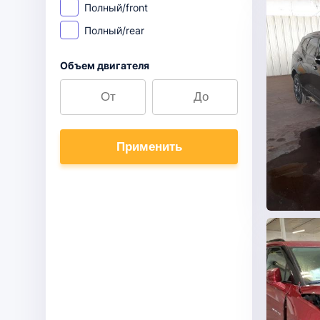
Полный/front
Полный/rear
Объем двигателя
Применить