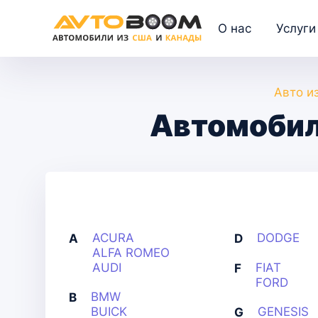
О нас
Услуги
Авто и
Автомобил
ACURA
DODGE
A
D
ALFA ROMEO
AUDI
FIAT
F
FORD
BMW
B
BUICK
GENESIS
G