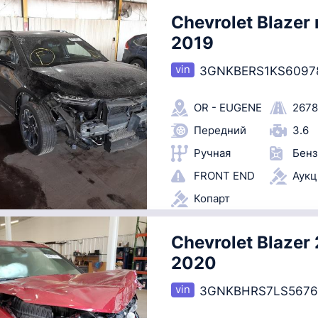
Chevrolet Blazer 
2019
3GNKBERS1KS6097
OR - EUGENE
2678
Передний
3.6
Ручная
Бенз
FRONT END
Аук
Копарт
Chevrolet Blazer 
2020
3GNKBHRS7LS5676