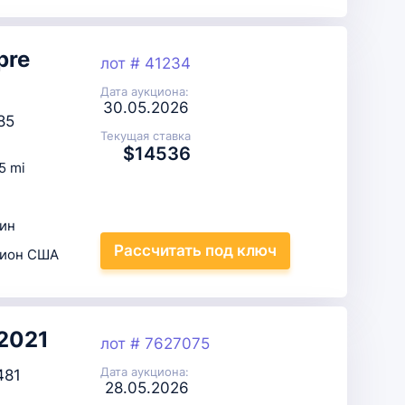
pre
лот # 41234
Дата аукциона:
30.05.2026
85
Текущая ставка
$14536
5 mi
ин
Рассчитать
под ключ
цион США
 2021
лот # 7627075
Дата аукциона:
481
28.05.2026