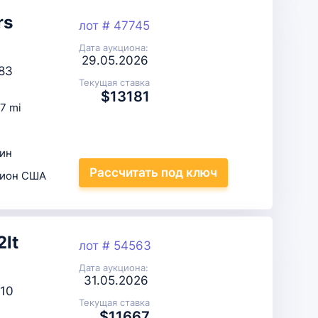
rs
лот # 47745
Дата аукциона:
29.05.2026
83
Текущая ставка
$13181
7 mi
ин
Рассчитать
под ключ
цион США
2lt
лот # 54563
Дата аукциона:
31.05.2026
10
Текущая ставка
$11667