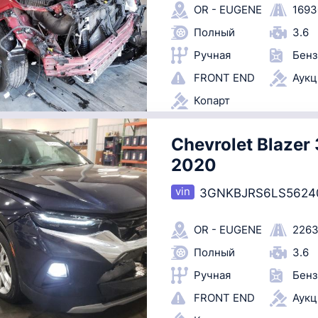
OR - EUGENE
1693
Полный
3.6
Ручная
Бенз
FRONT END
Аук
Копарт
Chevrolet Blazer 
2020
3GNKBJRS6LS5624
OR - EUGENE
2263
Полный
3.6
Ручная
Бенз
FRONT END
Аук