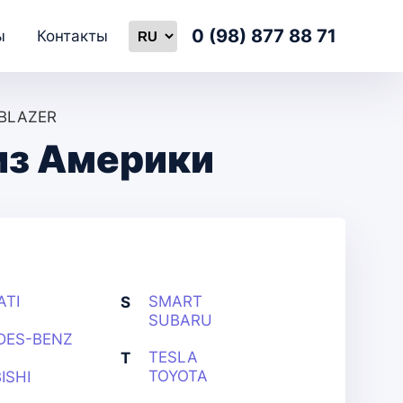
0 (98) 877 88 71
ы
Контакты
BLAZER
из Америки
ATI
SMART
S
SUBARU
DES-BENZ
TESLA
T
TOYOTA
ISHI