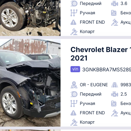
Передний
3.6
Ручная
Бенз
FRONT END
Аук
Копарт
Chevrolet Blazer 1
2021
3GNKBBRA7MS528
OR - EUGENE
9983
Передний
2.5
Ручная
Бенз
FRONT END
Аук
Копарт