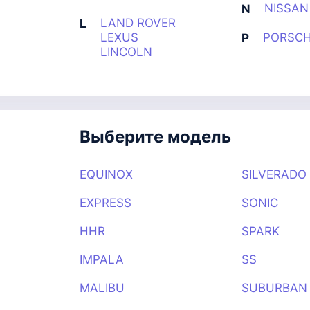
NISSAN
N
LAND ROVER
L
LEXUS
PORSC
P
LINCOLN
Выберите модель
EQUINOX
SILVERADO
S
EXPRESS
SONIC
HHR
SPARK
IMPALA
SS
MALIBU
SUBURBAN