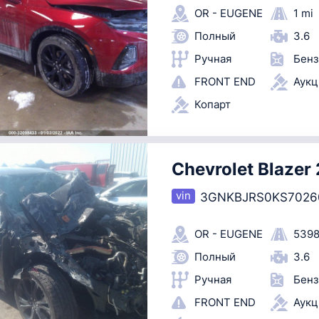
OR - EUGENE
1 mi
Полный
3.6
Ручная
Бенз
FRONT END
Аук
Копарт
Chevrolet Blazer
3GNKBJRS0KS7026
OR - EUGENE
5398
Полный
3.6
Ручная
Бенз
FRONT END
Аук