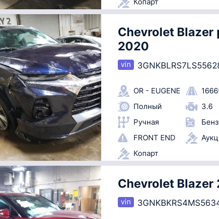
Копарт
Chevrolet Blazer 
2020
3GNKBLRS7LS5562
OR - EUGENE
1666
Полный
3.6
Ручная
Бенз
FRONT END
Аук
Копарт
Chevrolet Blazer
3GNKBKRS4MS563