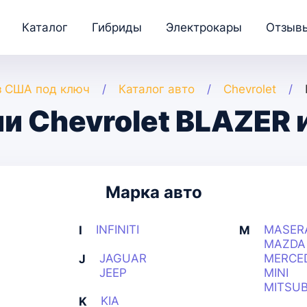
Каталог
Гибриды
Электрокары
Отзыв
з США под ключ
Каталог авто
Chevrolet
и Chevrolet BLAZER 
Марка авто
INFINITI
MASER
I
M
MAZDA
JAGUAR
MERCE
J
JEEP
MINI
MITSUB
KIA
K