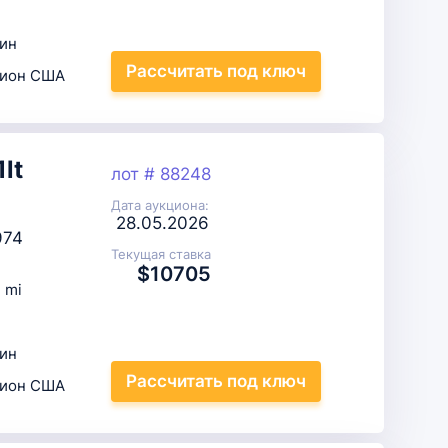
ин
Рассчитать
под ключ
цион США
lt
лот # 88248
Дата аукциона:
28.05.2026
974
Текущая ставка
$10705
 mi
ин
Рассчитать
под ключ
цион США