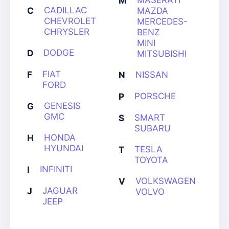
MASERATI
M
CADILLAC
C
MAZDA
CHEVROLET
MERCEDES-
CHRYSLER
BENZ
MINI
DODGE
D
MITSUBISHI
FIAT
F
NISSAN
N
FORD
PORSCHE
P
GENESIS
G
GMC
SMART
S
SUBARU
HONDA
H
HYUNDAI
TESLA
T
TOYOTA
INFINITI
I
VOLKSWAGEN
V
JAGUAR
J
VOLVO
JEEP