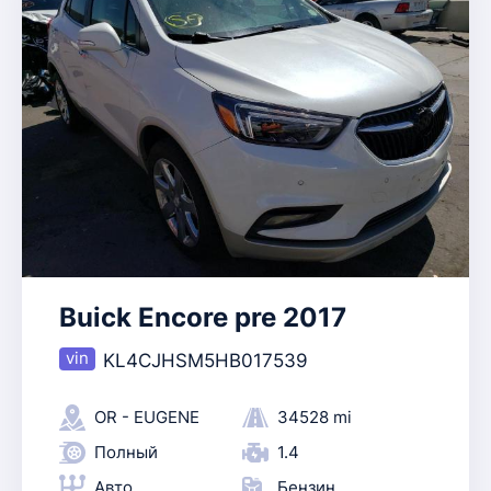
Buick Encore pre 2017
KL4CJHSM5HB017539
OR - EUGENE
34528 mi
Полный
1.4
Авто
Бензин