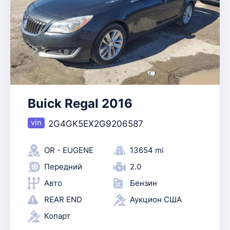
Buick Regal 2016
2G4GK5EX2G9206587
OR - EUGENE
13654 mi
Передний
2.0
Авто
Бензин
REAR END
Аукцион США
Копарт