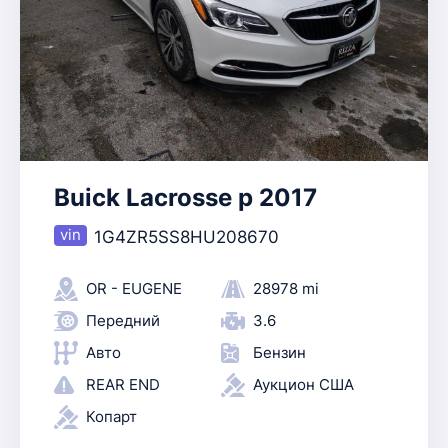
Buick Lacrosse p 2017
1G4ZR5SS8HU208670
OR - EUGENE
28978 mi
Передний
3.6
Авто
Бензин
REAR END
Аукцион США
Копарт