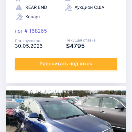
REAR END
Аукцион США
Копарт
лот # 168265
Текущая ставка
Дата аукциона:
$4795
30.05.2026
Рассчитать
под ключ