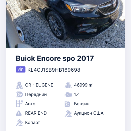
Buick Encore spo 2017
KL4CJ1SB9HB169698
OR - EUGENE
46999 mi
Передний
1.4
Авто
Бензин
REAR END
Аукцион США
Копарт