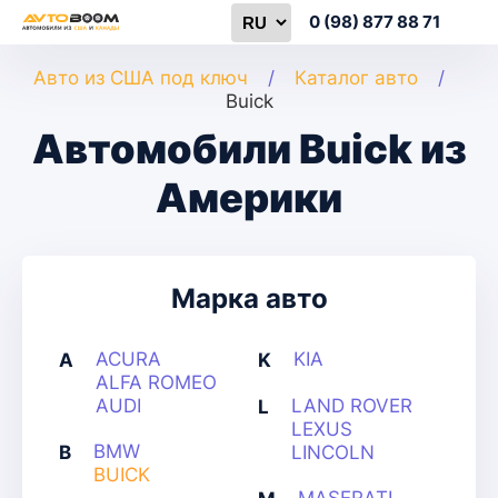
0 (98) 877 88 71
Авто из США под ключ
Каталог авто
Buick
Автомобили Buick из
Америки
Марка авто
ACURA
KIA
A
K
ALFA ROMEO
AUDI
LAND ROVER
L
LEXUS
BMW
B
LINCOLN
BUICK