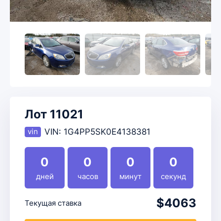
Лот 11021
VIN:
1G4PP5SK0E4138381
0
0
0
0
дней
часов
минут
секунд
$4063
Текущая ставка