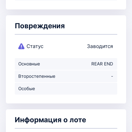
Повреждения
Статус
Заводится
Основные
REAR END
повреждения
Второстепенные
-
повр-ния
Особые
примечания
Информация о лоте