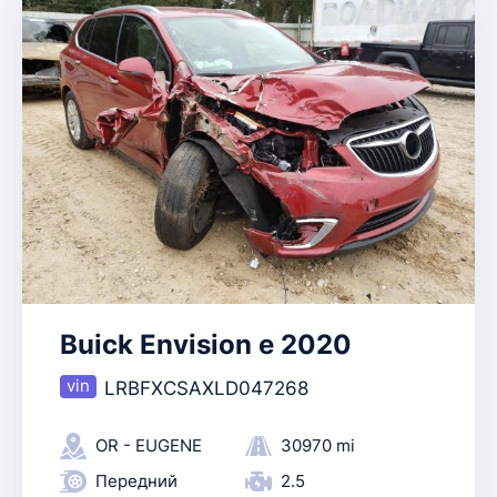
Buick Envision e 2020
LRBFXCSAXLD047268
OR - EUGENE
30970 mi
Передний
2.5