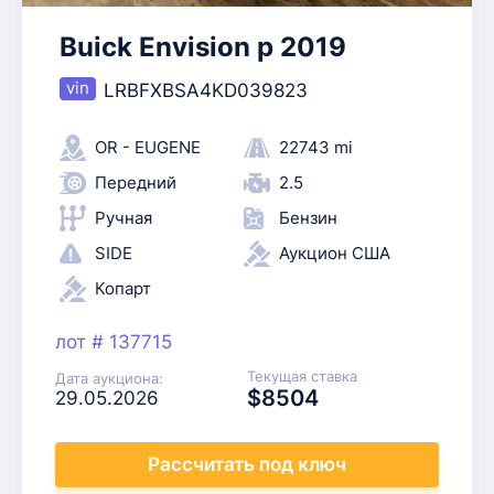
Buick Envision p 2019
LRBFXBSA4KD039823
OR - EUGENE
22743 mi
Передний
2.5
Ручная
Бензин
SIDE
Аукцион США
Копарт
лот # 137715
Текущая ставка
Дата аукциона:
$8504
29.05.2026
Рассчитать
под ключ