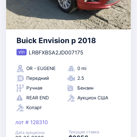
Buick Envision p 2018
LRBFXBSA2JD007175
OR - EUGENE
0 mi
Передний
2.5
Ручная
Бензин
REAR END
Аукцион США
Копарт
лот # 128310
Текущая ставка
Дата аукциона: