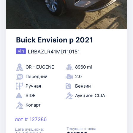
Buick Envision p 2021
LRBAZLR41MD110151
OR - EUGENE
8960 mi
Передний
2.0
Ручная
Бензин
SIDE
Аукцион США
Копарт
лот # 127286
Текущая ставка
Дата аукциона: