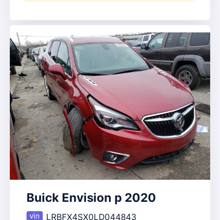
Buick Envision p 2020
LRBFX4SX0LD044843