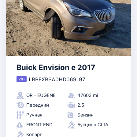
Buick Envision e 2017
LRBFXBSA0HD069197
OR - EUGENE
47603 mi
Передний
2.5
Ручная
Бензин
FRONT END
Аукцион США
Копарт