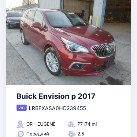
Buick Envision p 2017
LRBFXASA0HD239455
OR - EUGENE
77174 mi
Передний
2.5