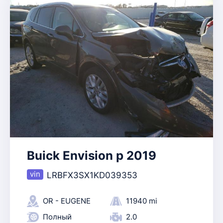
Buick Envision p 2019
LRBFX3SX1KD039353
OR - EUGENE
11940 mi
Полный
2.0