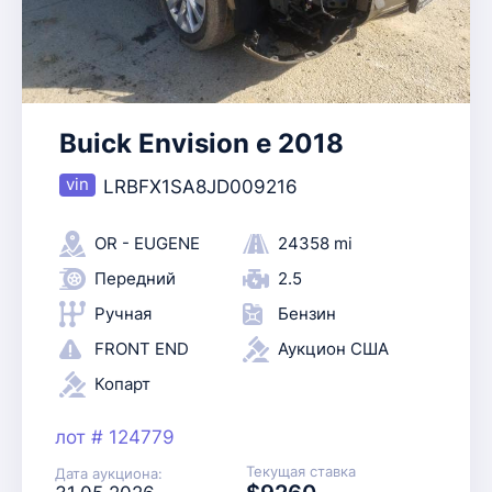
Buick Envision e 2018
LRBFX1SA8JD009216
OR - EUGENE
24358 mi
Передний
2.5
Ручная
Бензин
FRONT END
Аукцион США
Копарт
лот # 124779
Текущая ставка
Дата аукциона: