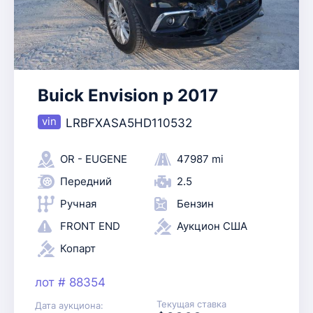
Buick Envision p 2017
LRBFXASA5HD110532
OR - EUGENE
47987 mi
Передний
2.5
Ручная
Бензин
FRONT END
Аукцион США
Копарт
лот # 88354
Текущая ставка
Дата аукциона: