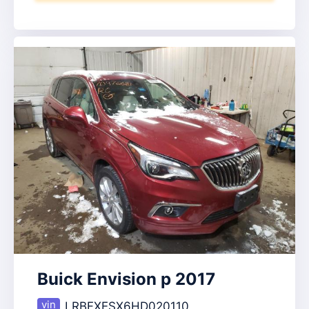
Buick Envision p 2017
LRBFXESX6HD020110