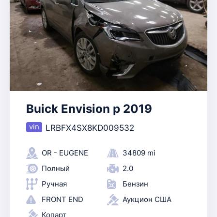
Buick Envision p 2019
LRBFX4SX8KD009532
OR - EUGENE
34809 mi
Полный
2.0
Ручная
Бензин
FRONT END
Аукцион США
Копарт