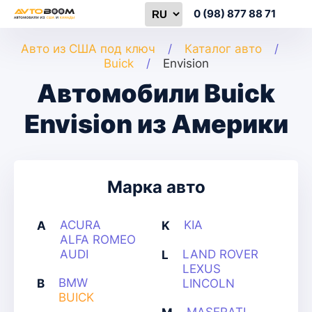
0 (98) 877 88 71
Авто из США под ключ
Каталог авто
Buick
Envision
Автомобили Buick
Envision из Америки
Марка авто
ACURA
KIA
A
K
ALFA ROMEO
AUDI
LAND ROVER
L
LEXUS
BMW
B
LINCOLN
BUICK