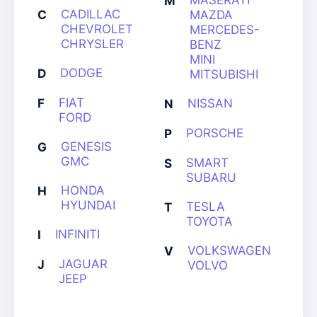
MASERATI
M
CADILLAC
C
MAZDA
CHEVROLET
MERCEDES-
CHRYSLER
BENZ
MINI
DODGE
D
MITSUBISHI
FIAT
F
NISSAN
N
FORD
PORSCHE
P
GENESIS
G
GMC
SMART
S
SUBARU
HONDA
H
HYUNDAI
TESLA
T
TOYOTA
INFINITI
I
VOLKSWAGEN
V
JAGUAR
J
VOLVO
JEEP