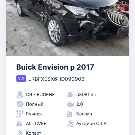
Buick Envision p 2017
LRBFXESX6HD090903
OR - EUGENE
53081 mi
Полный
2.0
Ручная
Бензин
ALL OVER
Аукцион США
Копарт