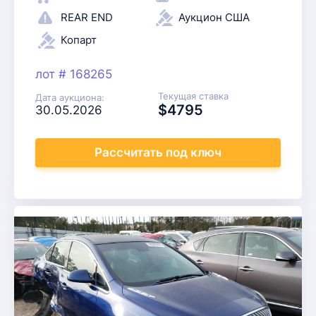
REAR END
Аукцион США
Копарт
лот # 168265
Текущая ставка
Дата аукциона:
$4795
30.05.2026
Рассчитать
под ключ