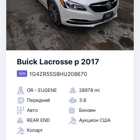
Buick Lacrosse p 2017
1G4ZR5SS8HU208670
OR - EUGENE
28978 mi
Передний
3.6
Авто
Бензин
REAR END
Аукцион США
Копарт