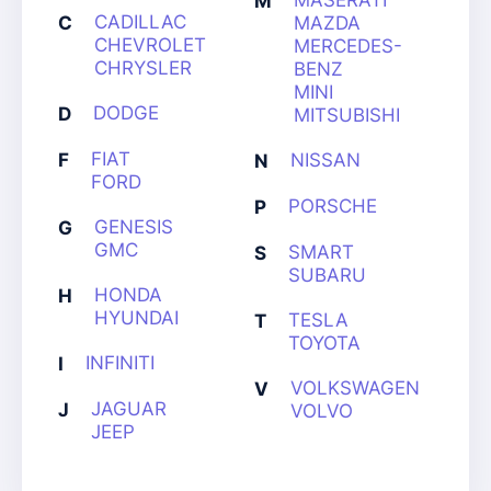
MASERATI
M
CADILLAC
C
MAZDA
CHEVROLET
MERCEDES-
CHRYSLER
BENZ
MINI
DODGE
D
MITSUBISHI
FIAT
F
NISSAN
N
FORD
PORSCHE
P
GENESIS
G
GMC
SMART
S
SUBARU
HONDA
H
HYUNDAI
TESLA
T
TOYOTA
INFINITI
I
VOLKSWAGEN
V
JAGUAR
J
VOLVO
JEEP