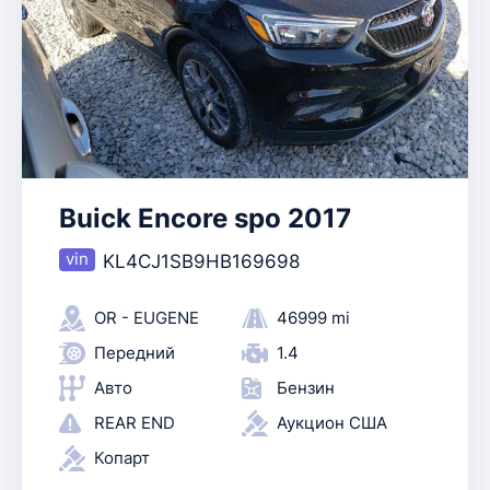
Buick Encore spo 2017
KL4CJ1SB9HB169698
OR - EUGENE
46999 mi
Передний
1.4
Авто
Бензин
REAR END
Аукцион США
Копарт