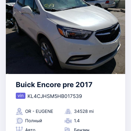
Buick Encore pre 2017
KL4CJHSM5HB017539
OR - EUGENE
34528 mi
Полный
1.4
Авто
Бензин