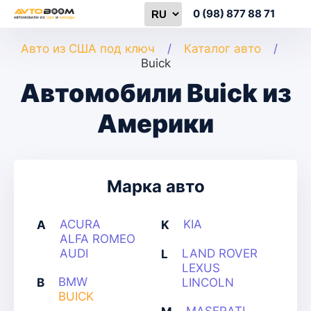
0 (98) 877 88 71
Авто из США под ключ
Каталог авто
Buick
Автомобили Buick из
Америки
Марка авто
ACURA
KIA
A
K
ALFA ROMEO
AUDI
LAND ROVER
L
LEXUS
BMW
B
LINCOLN
BUICK