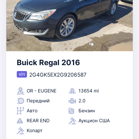
Buick Regal 2016
2G4GK5EX2G9206587
OR - EUGENE
13654 mi
Передний
2.0
Авто
Бензин
REAR END
Аукцион США
Копарт