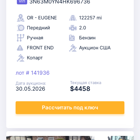
3N63M0YN4HK696736
OR - EUGENE
122257 mi
Передний
2.0
Ручная
Бензин
FRONT END
Аукцион США
Копарт
лот # 141936
Текущая ставка
Дата аукциона:
$4458
30.05.2026
Рассчитать
под ключ