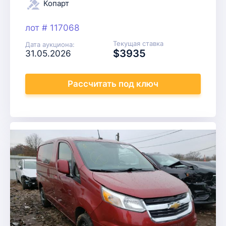
Копарт
лот # 117068
Текущая ставка
Дата аукциона:
$3935
31.05.2026
Рассчитать
под ключ