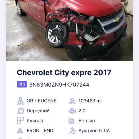
Chevrolet City expre 2017
3N63M0ZN9HK707244
OR - EUGENE
103469 mi
Передний
2.0
Ручная
Бензин
FRONT END
Аукцион США