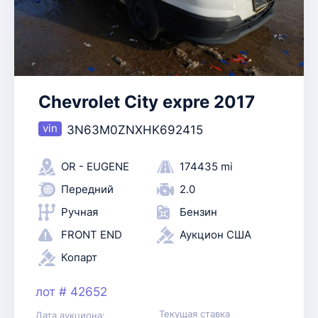
Chevrolet City expre 2017
3N63M0ZNXHK692415
OR - EUGENE
174435 mi
Передний
2.0
Ручная
Бензин
FRONT END
Аукцион США
Копарт
лот # 42652
Текущая ставка
Дата аукциона: