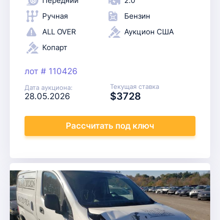
Передний
2.0
Ручная
Бензин
ALL OVER
Аукцион США
Копарт
лот # 110426
Текущая ставка
Дата аукциона:
$3728
28.05.2026
Рассчитать
под ключ