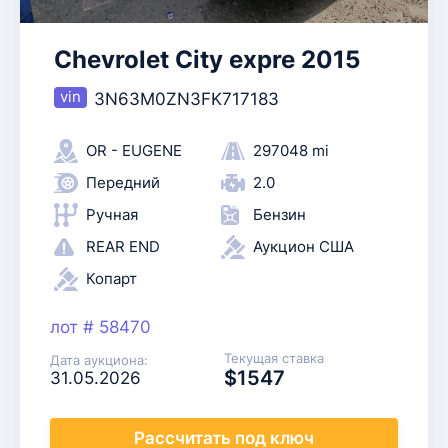
Chevrolet City expre 2015
3N63M0ZN3FK717183
OR - EUGENE
297048 mi
Передний
2.0
Ручная
Бензин
REAR END
Аукцион США
Копарт
лот # 58470
Текущая ставка
Дата аукциона:
$1547
31.05.2026
Рассчитать
под ключ