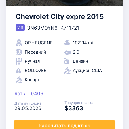
Chevrolet City expre 2015
3N63M0YN6FK711721
OR - EUGENE
192114 mi
Передний
2.0
Ручная
Бензин
ROLLOVER
Аукцион США
Копарт
лот # 19406
Текущая ставка
Дата аукциона:
$3363
29.05.2026
Рассчитать
под ключ