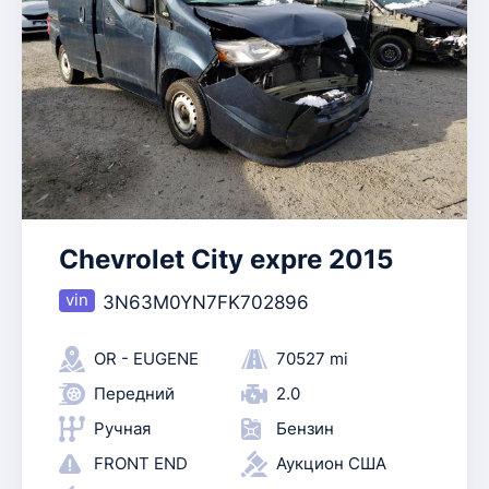
Chevrolet City expre 2015
3N63M0YN7FK702896
OR - EUGENE
70527 mi
Передний
2.0
Ручная
Бензин
FRONT END
Аукцион США