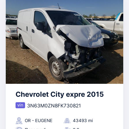
Chevrolet City expre 2015
3N63M0ZN8FK730821
OR - EUGENE
43493 mi