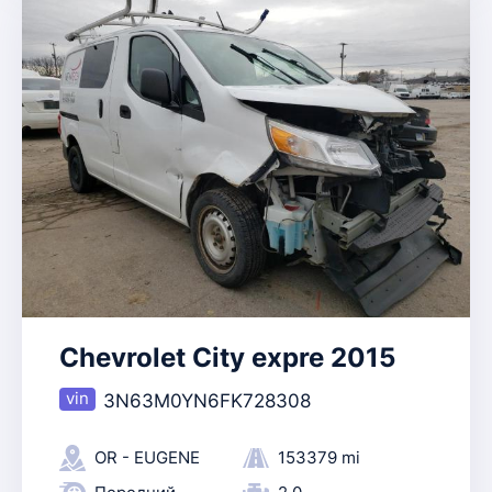
Chevrolet City expre 2015
3N63M0YN6FK728308
OR - EUGENE
153379 mi