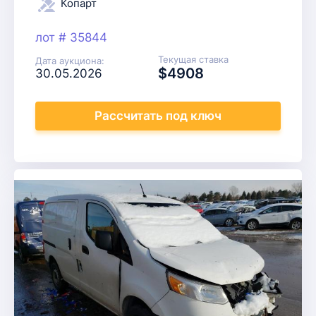
Копарт
лот # 35844
Текущая ставка
Дата аукциона:
$4908
30.05.2026
Рассчитать
под ключ