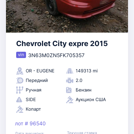
Chevrolet City expre 2015
3N63M0ZN5FK705357
OR - EUGENE
149313 mi
Передний
2.0
Ручная
Бензин
SIDE
Аукцион США
Копарт
лот # 96540
Текущая ставка
Дата аукциона: