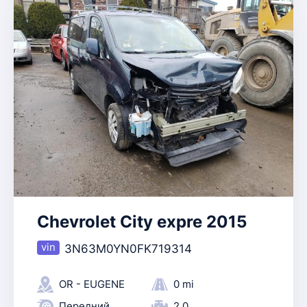
Chevrolet City expre 2015
3N63M0YN0FK719314
OR - EUGENE
0 mi
Передний
2.0