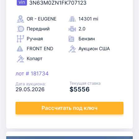
3N63M0ZN1FK707123
OR - EUGENE
14301 mi
Передний
2.0
Ручная
Бензин
FRONT END
Аукцион США
Копарт
лот # 181734
Текущая ставка
Дата аукциона:
$5556
29.05.2026
Рассчитать
под ключ