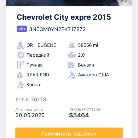
Chevrolet City expre 2015
3N63M0YN2FK717872
OR - EUGENE
58556 mi
Передний
2.0
Ручная
Бензин
REAR END
Аукцион США
Копарт
лот # 36173
Текущая ставка
Дата аукциона:
$5464
30.05.2026
Рассчитать
под ключ