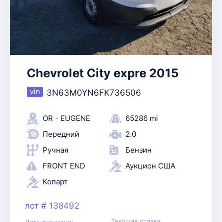
Chevrolet City expre 2015
3N63M0YN6FK736506
OR - EUGENE
65286 mi
Передний
2.0
Ручная
Бензин
FRONT END
Аукцион США
Копарт
лот # 138492
Текущая ставка
Дата аукциона: