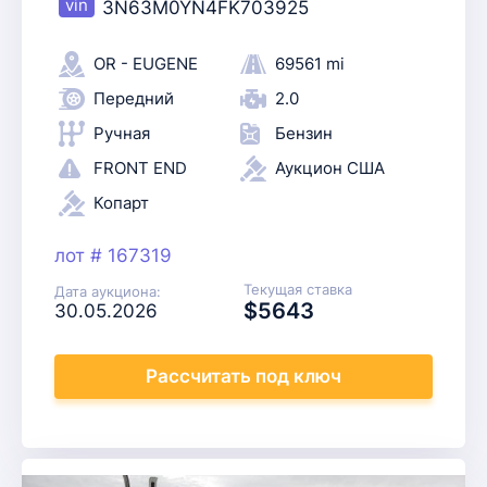
3N63M0YN4FK703925
OR - EUGENE
69561 mi
Передний
2.0
Ручная
Бензин
FRONT END
Аукцион США
Копарт
лот # 167319
Текущая ставка
Дата аукциона:
$5643
30.05.2026
Рассчитать
под ключ