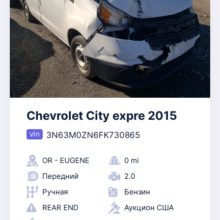
Chevrolet City expre 2015
3N63M0ZN6FK730865
OR - EUGENE
0 mi
Передний
2.0
Ручная
Бензин
REAR END
Аукцион США