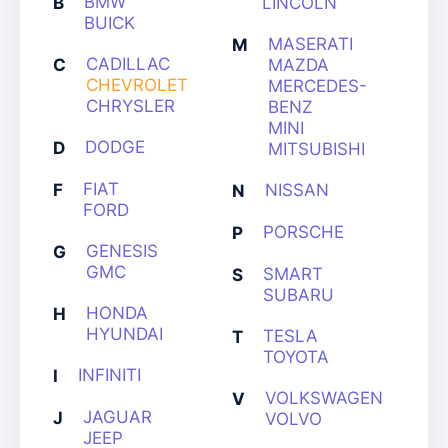
BMW
B
LINCOLN
BUICK
MASERATI
M
CADILLAC
C
MAZDA
CHEVROLET
MERCEDES-
CHRYSLER
BENZ
MINI
DODGE
D
MITSUBISHI
FIAT
F
NISSAN
N
FORD
PORSCHE
P
GENESIS
G
GMC
SMART
S
SUBARU
HONDA
H
HYUNDAI
TESLA
T
TOYOTA
INFINITI
I
VOLKSWAGEN
V
JAGUAR
J
VOLVO
JEEP