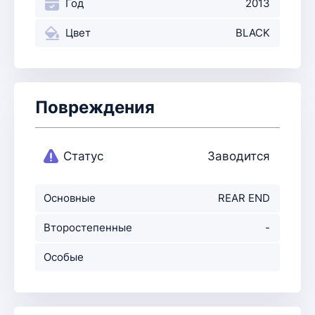
Год
2013
Цвет
BLACK
Повреждения
Статус
Заводится
Основные
REAR END
повреждения
Второстепенные
-
повр-ния
Особые
примечания