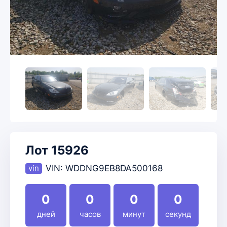
Лот 15926
VIN:
WDDNG9EB8DA500168
0
0
0
0
дней
часов
минут
секунд