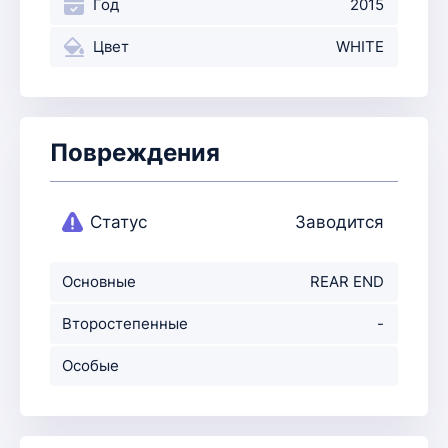
Год
2015
Цвет
WHITE
Повреждения
Статус
Заводится
Основные
REAR END
повреждения
Второстепенные
-
повр-ния
Особые
примечания