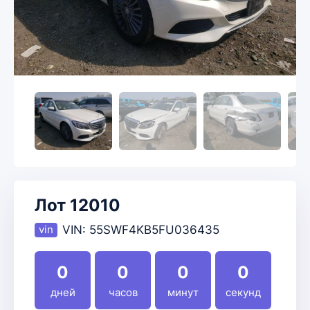
Лот 12010
VIN:
55SWF4KB5FU036435
0
0
0
0
дней
часов
минут
секунд