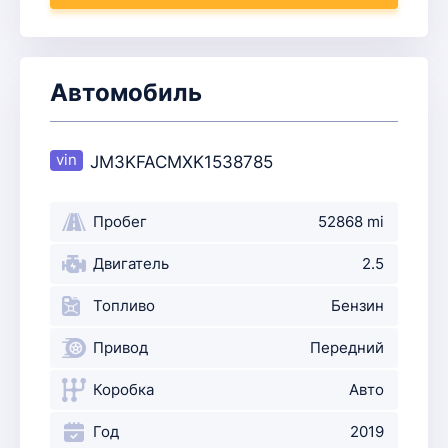
Автомобиль
JM3KFACMXK1538785
Пробег
52868 mi
Двигатель
2.5
Топливо
Бензин
Привод
Передний
Коробка
Авто
Год
2019