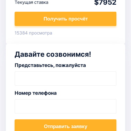
$7952
Текущая ставка
Получить просчёт
15384 просмотра
Давайте созвонимся!
Представьтесь, пожалуйста
Номер телефона
Отправить заявку