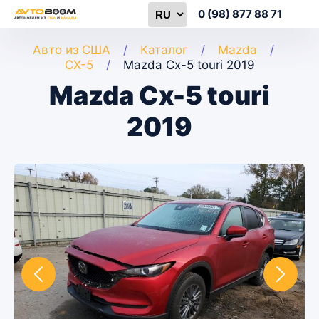
0 (98) 877 88 71
Авто из США
Каталог
Mazda
CX-5
Mazda Cx-5 touri 2019
Mazda Cx-5 touri
2019