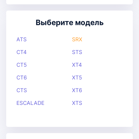
Выберите модель
ATS
SRX
CT4
STS
CT5
XT4
CT6
XT5
CTS
XT6
ESCALADE
XTS