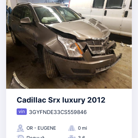
Cadillac Srx luxury 2012
3GYFNDE33CS559846
OR - EUGENE
0 mi
Полный
3.6