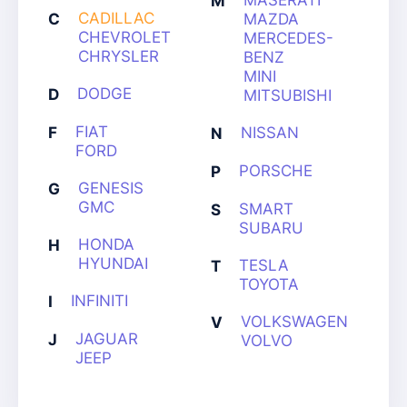
MASERATI
M
CADILLAC
C
MAZDA
CHEVROLET
MERCEDES-
CHRYSLER
BENZ
MINI
DODGE
D
MITSUBISHI
FIAT
F
NISSAN
N
FORD
PORSCHE
P
GENESIS
G
GMC
SMART
S
SUBARU
HONDA
H
HYUNDAI
TESLA
T
TOYOTA
INFINITI
I
VOLKSWAGEN
V
JAGUAR
J
VOLVO
JEEP