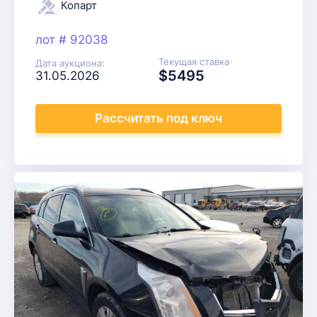
Копарт
лот # 92038
Текущая ставка
Дата аукциона:
$5495
31.05.2026
Рассчитать
под ключ