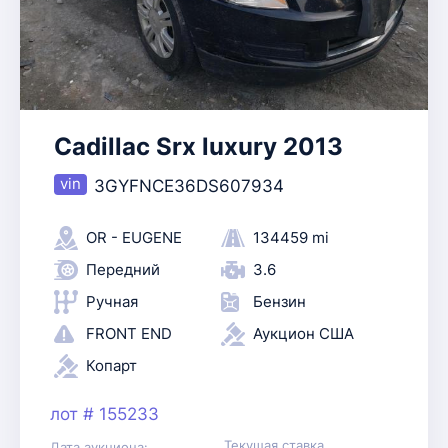
Cadillac Srx luxury 2013
3GYFNCE36DS607934
OR - EUGENE
134459 mi
Передний
3.6
Ручная
Бензин
FRONT END
Аукцион США
Копарт
лот # 155233
Текущая ставка
Дата аукциона: