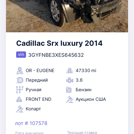
Cadillac Srx luxury 2014
3GYFNBE3XES645632
OR - EUGENE
47330 mi
Передний
3.6
Ручная
Бензин
FRONT END
Аукцион США
Копарт
лот # 107578
Текущая ставка
Дата аукциона: