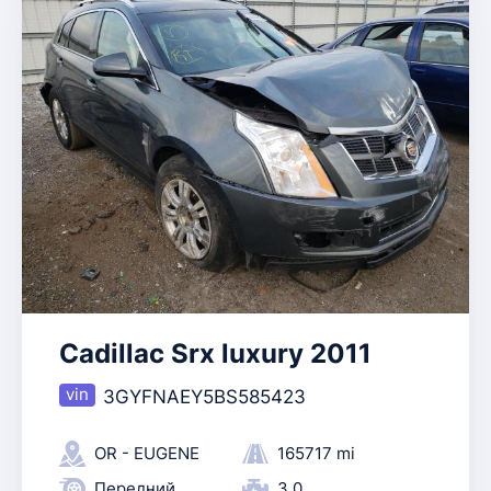
Cadillac Srx luxury 2011
3GYFNAEY5BS585423
OR - EUGENE
165717 mi
Передний
3.0